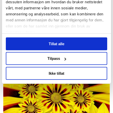
dessuten informasjon om hvordan du bruker nettstedet
vårt, med partnerne våre innen sosiale medier,
annonsering og analysearbeid, som kan kombinere den
med annen informasjon du har gjort tilgjengelig for dem,
eller som de har samlet inn gjennom din bruk av
tjenestene deres.
Tillat alle
3,7 millioner kroner
samlet inn etter brannen i
Tilpass
Krokstadelva
Ikke tillat