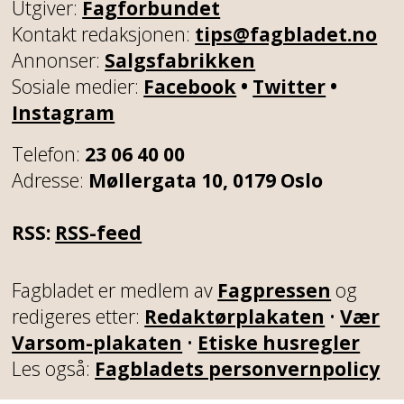
Utgiver:
Fagforbundet
Kontakt redaksjonen:
tips@fagbladet.no
Annonser:
Salgsfabrikken
Sosiale medier:
Facebook
•
Twitter
•
Instagram
Telefon:
23 06 40 00
Adresse:
Møllergata 10, 0179 Oslo
RSS:
RSS-feed
Fagbladet er medlem av
Fagpressen
og
redigeres etter:
Redaktørplakaten
•
Vær
Varsom-plakaten
•
Etiske husregler
Les også:
Fagbladets personvernpolicy