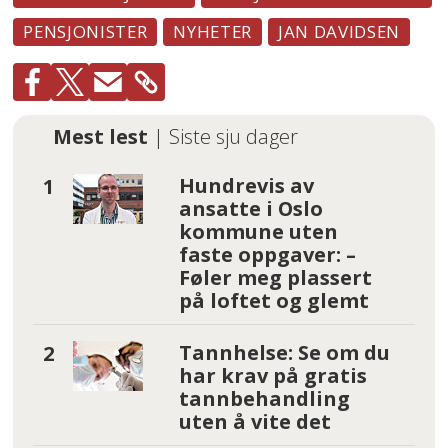
PENSJONISTER
NYHETER
JAN DAVIDSEN
Mest lest
| Siste sju dager
Hundrevis av
ansatte i Oslo
kommune uten
faste oppgaver: –
Føler meg plassert
på loftet og glemt
Tannhelse: Se om du
har krav på gratis
tannbehandling
uten å vite det