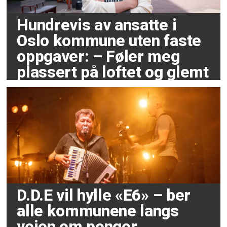
Hundrevis av ansatte i
Oslo kommune uten faste
oppgaver: – Føler meg
plassert på loftet og glemt
D.D.E vil hylle «E6» – ber
alle kommunene langs
veien om penger