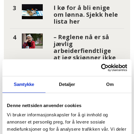
I kø for å bli enige
om lønna. Sjekk hele
lista her
– Reglene nå er så
jævlig
arbeiderfiendtlige
at jeg skjønner ikke
at folk kan svelge
det
Samtykke
Detaljer
Om
Fruktsukker utpekt
som driver for kreft
Denne nettsiden anvender cookies
Les flere nyheter:
Vi bruker informasjonskapsler for å gi innhold og
annonser et personlig preg, for å levere sosiale
mediefunksjoner og for å analysere trafikken vår. Vi deler