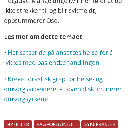
negativt. Mange unge kvinner føler at de
ikke strekker til og blir sykmeldt,
oppsummerer Ose.
Les mer om dette temaet:
•
Her satser de på ansattes helse for å
lykkes med pasientbehandlingen
•
Krever drastisk grep for helse- og
omsorgsarbeidere: – Loven diskriminerer
omsorgsyrkene
NYHETER
FAGFORBUNDET
SYKEFRAVÆR