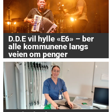
D.D.E vil hylle «E6» – ber
alle kommunene langs
veien om penger