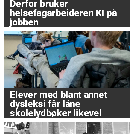
Derfor bruker
helsefagarbeideren KI på
jobben
Elever med blant annet
dysleksi får låne
skolelydbøker likevel