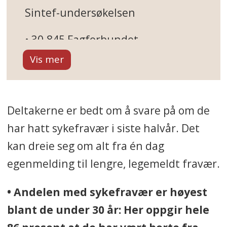
Sintef-undersøkelsen
• 30.845 Fagforbundet-
medlemmer ble spurt om å delta.
• De er fordelt på 13 yrkesgrupper,
og utvalget skal følges over ti år.
Deltakerne er bedt om å svare på om de
• 11,9 prosent svarte på
har hatt sykefravær i siste halvår. Det
undersøkelsen. Et utvalg på 3661
kan dreie seg om alt fra én dag
personer er stort nok for gode
egenmelding til lengre, legemeldt fravær.
svar.
• Andelen med sykefravær er høyest
• Helsefagarbeidere, frisører,
blant de under 30 år: Her oppgir hele
dyrepleiere, trafikkbetjenter,