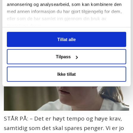
hvordan de kan bruke arbeidskrafta sånn
annonsering og analysearbeid, som kan kombinere den
med annen informasjon du har gjort tilgjengelig for dem,
at de får mer ut av den. Da øker
eller som de har samlet inn gjennom din bruk av
belastningen på ansatte, sier Ose.
tjenestene deres.
Tillat alle
Tilpass
Ikke tillat
STÅR PÅ: – Det er høyt tempo og høye krav,
samtidig som det skal spares penger. Vi er jo