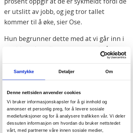
prosent oppgir at de er sykmeldt fordi de
er utslitt av jobb, og jeg tror tallet
kommer til å øke, sier Ose.
Hun begrunner dette med at vi går inn i
en tid med stadig større mangel på
arbeidskraft.
Samtykke
Detaljer
Om
– Senest denne uka ble det rapportert
om at sykepleiere ved St. Olavs hospital
Denne nettsiden anvender cookies
skal kunne jobbe på flere ulike
Vi bruker informasjonskapsler for å gi innhold og
avdelinger, sånn at de kan avlaste der det
annonser et personlig preg, for å levere sosiale
blir stort trykk. Det er et generelt trekk i
mediefunksjoner og for å analysere trafikken vår. Vi deler
dessuten informasjon om hvordan du bruker nettstedet
arbeidslivet at arbeidsgivere ser på
vårt, med partnerne våre innen sosiale medier,