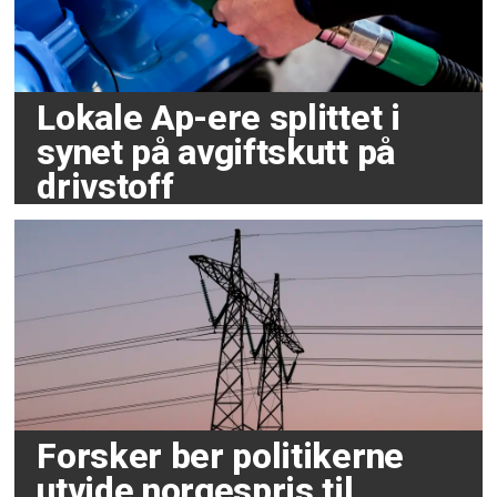
Lokale Ap-ere splittet i
synet på avgiftskutt på
drivstoff
Forsker ber politikerne
utvide norgespris til