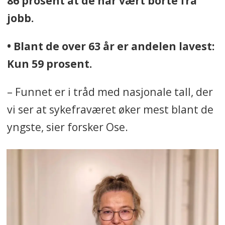
86 prosent at de har vært borte fra
brannforebyggere, bussjåfører,
jobb.
barnehageansatte, Nav-ansatte,
helsesekretærer, skoleansatte og
• Blant de over 63 år er andelen lavest:
ambulansepersonell er blant de
Kun 59 prosent.
som deltar.
– Funnet er i tråd med nasjonale tall, der
• Første oppfølging er planlagt i
vi ser at sykefraværet øker mest blant de
2026.
yngste, sier forsker Ose.
• Prosjektet vil koble kunnskap om
arbeidsmiljø, helse, HMS-arbeid og
teknologi for å forebygge
helseproblemer som følge av jobb.
Kilde: Sintef