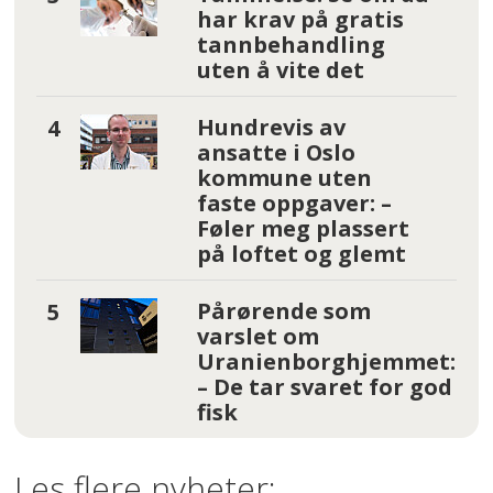
har krav på gratis
tannbehandling
uten å vite det
Hundrevis av
ansatte i Oslo
kommune uten
faste oppgaver: –
Føler meg plassert
på loftet og glemt
Pårørende som
varslet om
Uranienborghjemmet:
– De tar svaret for god
fisk
Les flere nyheter: