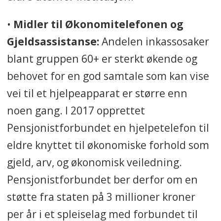
pensjonistorganisasjoner som har
drøftingsrett i trygdeoppgjøret og
•
Midler til Økonomitelefonen og
i statsbudsjettet:
Gjeldsassistanse:
Andelen inkassosaker
blant gruppen 60+ er sterkt økende og
* Pensjonistforbundet/SAKO-
behovet for en god samtale som kan vise
organisasjonene (251.000
vei til et hjelpeapparat er større enn
medlemmer)
noen gang. I 2017 opprettet
* Landslaget for offentlige
Pensjonistforbundet en hjelpetelefon til
pensjonister (11.000 medlemmer)
eldre knyttet til økonomiske forhold som
gjeld, arv, og økonomisk veiledning.
* Senior Norge (6.000 medlemmer)
Pensjonistforbundet ber derfor om en
* Forsvarets seniorforbund (5.700
støtte fra staten på 3 millioner kroner
medlemmer).
per år i et spleiselag med forbundet til