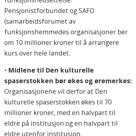
Politiets Pensjonsforbund,
Pensjonistforbundet og SAFO
Postens Pensjonistforbund,
(samarbeidsforumet av
Telepensjonistenes
funksjonshemmedes organisasjoner ber
Landsforbund, Statens vegvesens
Pensjonistforbund.
om 10 millioner kroner til å arrangere
kurs over hele landet.
* Til sammen representerer de
fire organisasjonene nærmere en
•
Midlene til Den kulturelle
tredel av dagens rundt 900.000
spaserstokken bør økes og øremerkes:
alderspensjonister.
Organisasjonene vil derfor at Den
kulturelle spaserstokken økes til 70
Dette er pensjonistenes
millioner kroner, med en halvpart til
organisasjoner:
eldre på institusjon og en halvpart til
I dag er det fire
eldre utenfor institusjon.