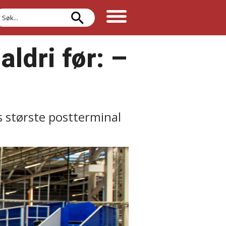
øk
ldri før: –⁠
 største postterminal