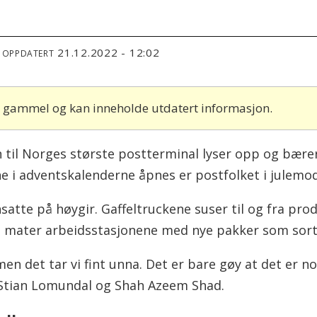
21.12.2022 - 12:02
T OPPDATERT
år gammel og kan inneholde utdatert informasjon.
 til Norges største postterminal lyser opp og bær
ne i adventskalenderne åpnes er postfolket i julemo
satte på høygir. Gaffeltruckene suser til og fra pr
e mater arbeidsstasjonene med nye pakker som sort
en det tar vi fint unna. Det er bare gøy at det er no
r Stian Lomundal og Shah Azeem Shad.