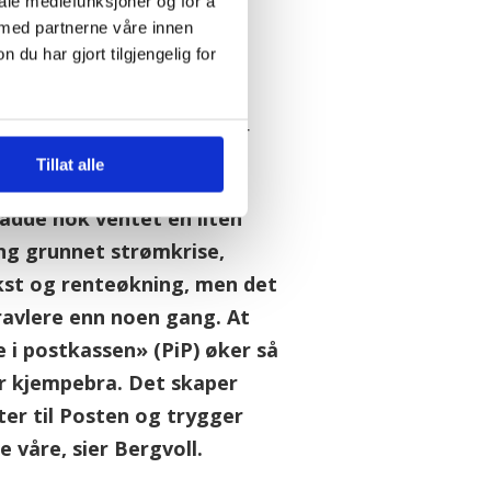
iale mediefunksjoner og for å
ger norske
 med partnerne våre innen
dsplasser
u har gjort tilgjengelig for
 fortsatt går unna med
delen her til lands, gleder
l.
Tillat alle
hadde nok ventet en liten
g grunnet strømkrise,
kst og renteøkning, men det
travlere enn noen gang. At
 i postkassen» (PiP) øker så
r kjempebra. Det skaper
ter til Posten og trygger
e våre, sier Bergvoll.