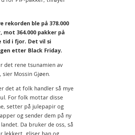
e rekorden ble på 378.000
, mot 364.000 pakker på
id i fjor. Det vil si
en etter Black Friday.
ar det rene tsunamien av
, sier Mossin Gjøen.
ker det at folk handler så mye
jul. For folk mottar disse
e, setter på julepapir og
apper og sender dem på ny
e landet. Da bruker de oss, så
r lekkert, gliser han og