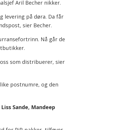
lsjef Aril Becher nikker.
 levering på døra. Da får
ndspost, sier Becher.
urransefortrinn. Nå går de
tbutikker.
oss som distribuerer, sier
like postnumre, og den
er Liss Sande, Mandeep
rd for PiP-pakker, tilføyer