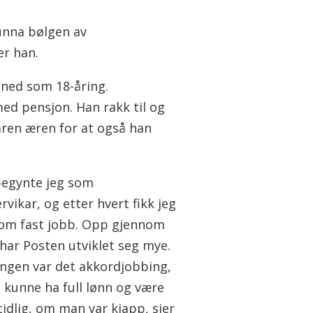
 unna bølgen av
er han.
 ned som 18-åring.
med pensjon. Han rakk til og
aren æren for at også han
 begynte jeg som
vikar, og etter hvert fikk jeg
 om fast jobb. Opp gjennom
 har Posten utviklet seg mye.
ngen var det akkordjobbing,
 kunne ha full lønn og være
tidlig, om man var kjapp, sier