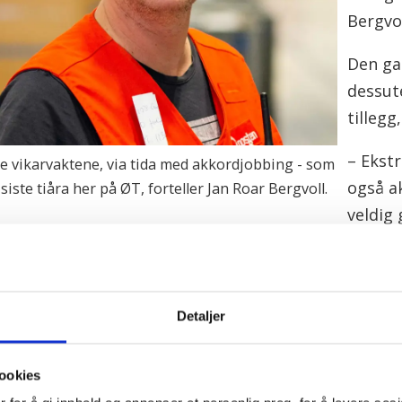
Bergvol
Den ga
dessute
tillegg
– Ekst
ste vikarvaktene, via tida med akkordjobbing - som
også a
e siste tiåra her på ØT, forteller Jan Roar Bergvoll.
veldig 
det 25
 ØT, og pendlet til og fra hjemstedet Bjørkelangen.
Detaljer
det er ikke noe problem. Her på ØT er det lett å tri
ookies