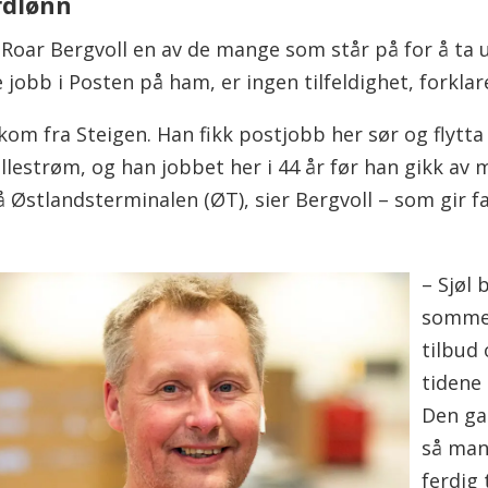
rdlønn
n Roar Bergvoll en av de mange som står på for å ta
 jobb i Posten på ham, er ingen tilfeldighet, forklar
kom fra Steigen. Han fikk postjobb her sør og flytta
illestrøm, og han jobbet her i 44 år før han gikk av 
 Østlandsterminalen (ØT), sier Bergvoll – som gir f
– Sjøl
sommer
tilbud
tidene
Den ga
så man
ferdig 