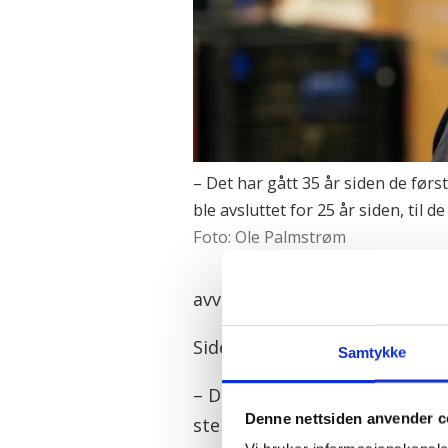
– Det har gått 35 år siden de før
ble avsluttet for 25 år siden, til d
Foto: Ole Palmstrøm
avviklet, tilføyer Bergvoll.
Siden 2010 har han jobbet på
Samtykke
– Det er noen kilometer, men 
Denne nettsiden anvender c
stemning, sier Bergvoll.