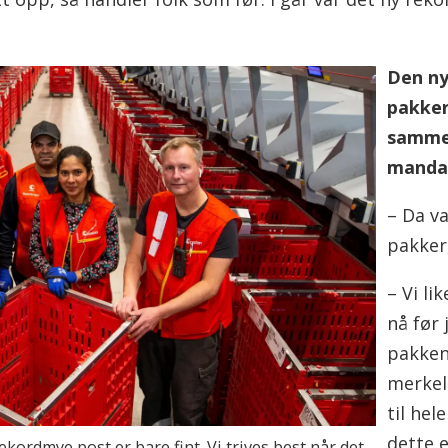
Den ny
pakker
samme t
mandag
– Da v
pakker
– Vi li
nå før 
pakken
merkel
til hel
dette e
kordmye post er bare fint. Vi trives best når det