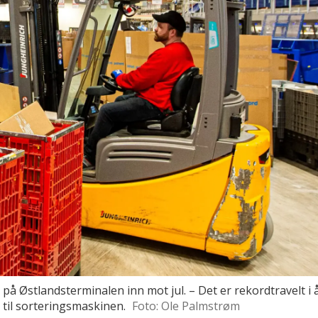
e på Østlandsterminalen inn mot jul. – Det er rekordtravelt i
 til sorteringsmaskinen.
Foto: Ole Palmstrøm