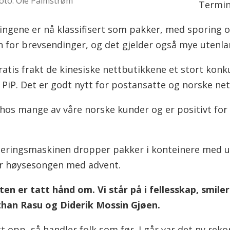
oto: Ole Palmstrøm
Termina
ngene er nå klassifisert som pakker, med sporing og
n for brevsendinger, og det gjelder også mye utenla
ratis frakt de kinesiske nettbutikkene et stort konk
PiP. Det er godt nytt for postansatte og norske net
hos mange av våre norske kunder og er positivt for 
ringsmaskinen dropper pakker i konteinere med u
r høysesongen med advent.
osten er tatt hånd om. Vi står på i fellesskap, smil
than Rasu og Diderik Mossin Gjøen.
tt opp, så handler folk som før. I går var det ny reko