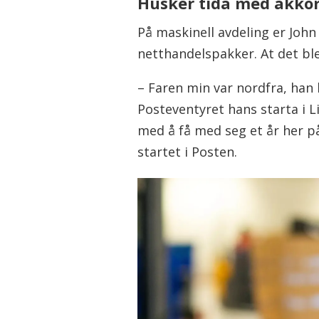
Husker tida med akko
På maskinell avdeling er Joh
netthandelspakker. At det ble
– Faren min var nordfra, han 
Posteventyret hans starta i L
med å få med seg et år her på
startet i Posten.