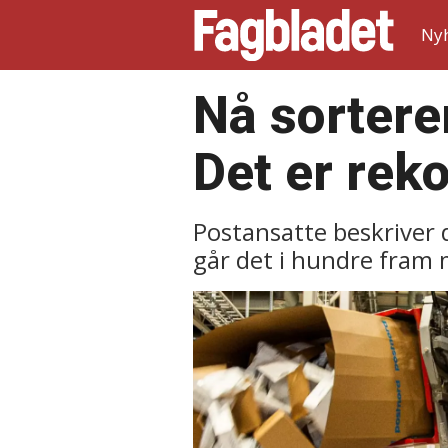
Ny
Nå sorterer
Det er reko
Postansatte beskriver 
går det i hundre fram m