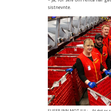
sistnevnte.
SUSER INN MOT JUL: – At det er re