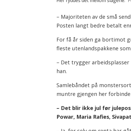
Her ryddes det mellom slagene.
F
– Majoriteten av de små sendi
Posten langt bedre betalt en
For få år siden ga bortimot g
fleste utenlandspakkene som 
– Det trygger arbeidsplasser 
han.
Samlebåndet på monstersorte
muntre gjengen her forbinde
– Det blir ikke jul før julep
Powar, Maria Rafies, Sivapa
– Ja, for selv om renta har gå