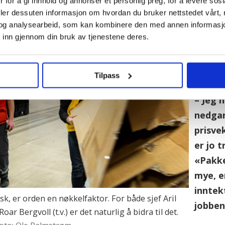
 for å gi innhold og annonser et personlig preg, for å levere sos
Tryg
deler dessuten informasjon om hvordan du bruker nettstedet vårt,
arbei
og analysearbeid, som kan kombinere den med annen informasjon d
 inn gjennom din bruk av tjenestene deres.
At det
netthan
Bergvol
Tilpass
– Jeg 
nedgan
prisve
er jo 
«Pakke
mye, e
inntek
k, er orden en nøkkelfaktor. For både sjef Aril
jobben
r Bergvoll (t.v.) er det naturlig å bidra til det.