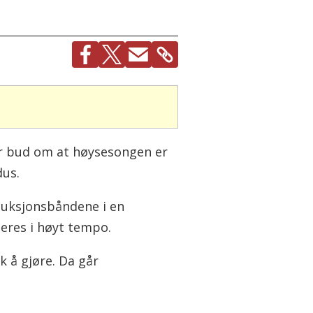
er bud om at høysesongen er
dus.
oduksjonsbåndene i en
eres i høyt tempo.
k å gjøre. Da går