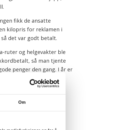
l.
ngen fikk de ansatte
n kilopris for reklamen i
, så det var godt betalt.
ra-ruter og helgevakter ble
kkordbetalt, så man tjente
gode penger den gang. I år er
 år siden akkordlønn ble
Om
ves. Bra folk og topp