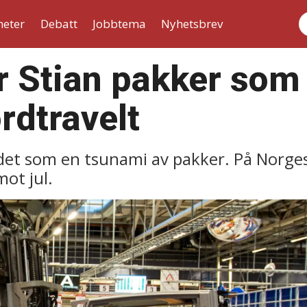
heter
Debatt
Jobbtema
Nyhetsbrev
S
 Stian pakker som a
rdtravelt
det som en tsunami av pakker. På Norges
ot jul.