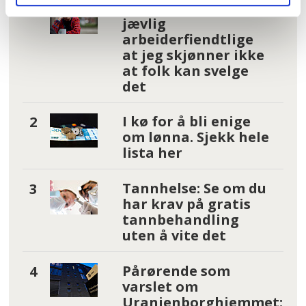
– Reglene nå er så
jævlig
arbeiderfiendtlige
at jeg skjønner ikke
at folk kan svelge
det
I kø for å bli enige
om lønna. Sjekk hele
lista her
Tannhelse: Se om du
har krav på gratis
tannbehandling
uten å vite det
Pårørende som
varslet om
Uranienborghjemmet: