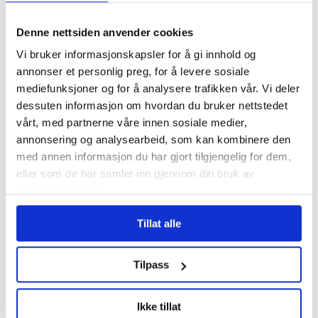
– Vi kan ikke akseptere at vår felles
velferd, som vi forsvarer og vil forsterke,
Denne nettsiden anvender cookies
ikke fungerer bra nok for alle med behov
Vi bruker informasjonskapsler for å gi innhold og
annonser et personlig preg, for å levere sosiale
for sosiale tjenester. Nå er jeg glad for at
mediefunksjoner og for å analysere trafikken vår. Vi deler
vi står sammen om å gjøre Nav mer åpent
dessuten informasjon om hvordan du bruker nettstedet
og tilgjengelig, sier SVs nestleder.
vårt, med partnerne våre innen sosiale medier,
annonsering og analysearbeid, som kan kombinere den
med annen informasjon du har gjort tilgjengelig for dem,
eller som de har samlet inn gjennom din bruk av
NAV
VELFERDSORDNINGER
VELFERD
tjenestene deres.
NYHETER
Tillat alle
Tilpass
Mest lest
| Siste sju dager
Ikke tillat