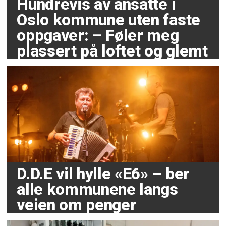
Hundrevis av ansatte i
Oslo kommune uten faste
oppgaver: – Føler meg
plassert på loftet og glemt
D.D.E vil hylle «E6» – ber
alle kommunene langs
veien om penger