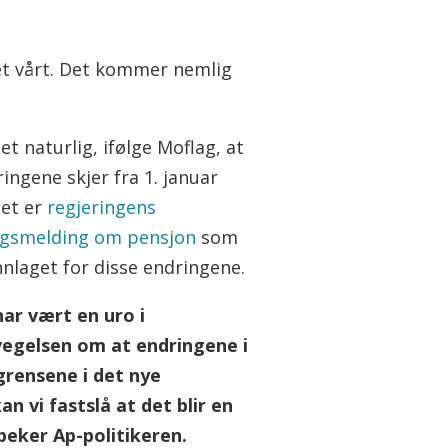
et vårt. Det kommer nemlig
et naturlig, ifølge Moflag, at
ingene skjer fra 1. januar
Det er
regjeringens
ngsmelding om pensjon
som
nnlaget for disse endringene.
har vært en uro i
egelsen om at endringene i
grensene i det nye
n vi fastslå at det blir en
eker Ap-politikeren.