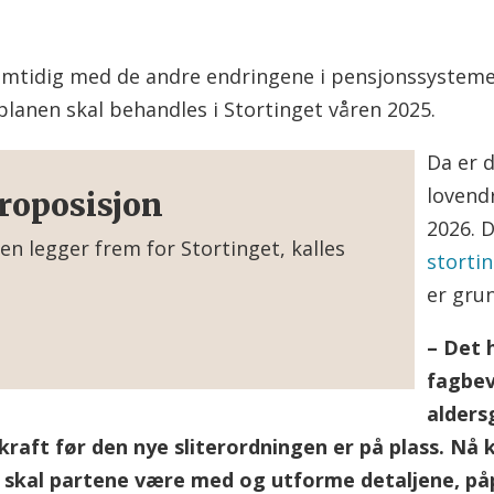
 samtidig med de andre endringene i pensjonssystem
lanen skal behandles i Stortinget våren 2025.
Da er d
lovendr
proposisjon
2026. 
en legger frem for Stortinget, kalles
storti
er gru
v, kalles lovproposisjon.
– Det 
et som oftest med at regjeringen eller
fagbev
 å endre loven.
alders
raft før den nye sliterordningen er på plass. Nå ka
n
 skal partene være med og utforme detaljene, påp