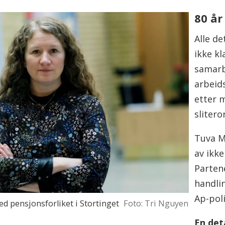
en legger frem for Stortinget, kalles
80 år
v, kalles lovproposisjon.
Alle de
ikke kl
et som oftest med at regjeringen eller
samarb
 å endre loven.
arbeids
etter 
slitero
Tuva M
av ikke
Partene
handli
Ap-poli
d pensjonsforliket i Stortinget
Foto: Tri Nguyen
En det