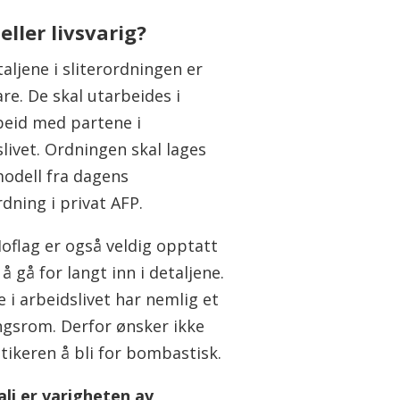
 eller livsvarig?
taljene i sliterordningen er
are. De skal utarbeides i
eid med partene i
livet. Ordningen skal lages
modell fra dagens
rdning i privat AFP.
oflag er også veldig opptatt
 å gå for langt inn i detaljene.
 i arbeidslivet har nemlig et
ngsrom. Derfor ønsker ikke
tikeren å bli for bombastisk.
alj er varigheten av