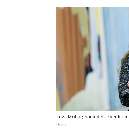
Alle forslag som Regjering
proposisjoner.
Forslag som handler om lo
I Norge starter lovarbeid
Stortinget tar initiativ til
Tuva Moflag har ledet arbeidet me
Dinh