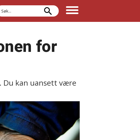
øk
onen for
or. Du kan uansett være