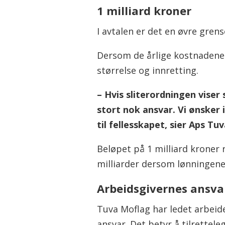
1 milliard kroner
I avtalen er det en øvre grens
Dersom de årlige kostnadene b
størrelse og innretting.
– Hvis sliterordningen viser
stort nok ansvar. Vi ønsker 
til fellesskapet, sier Aps Tu
Beløpet på 1 milliard kroner 
milliarder dersom lønningene 
Arbeidsgivernes ansva
Tuva Moflag har ledet arbeid
ansvar. Det betyr å tilrettel