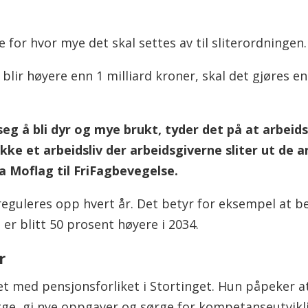
e for hvor mye det skal settes av til sliterordningen.
lir høyere enn 1 milliard kroner, skal det gjøres en
 seg å bli dyr og mye brukt, tyder det på at arbeid
ikke et arbeidsliv der arbeidsgiverne sliter ut de
va Moflag til FriFagbevegelse.
reguleres opp hvert år. Det betyr for eksempel at be
er blitt 50 prosent høyere i 2034.
r
et med pensjonsforliket i Stortinget. Hun påpeker a
egge, gi nye oppgaver og sørge for kompetanseutvikl