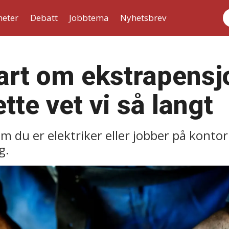
heter
Debatt
Jobbtema
Nyhetsbrev
S
art om ekstrapensj
ette vet vi så langt
 om du er elektriker eller jobber på kont
g.