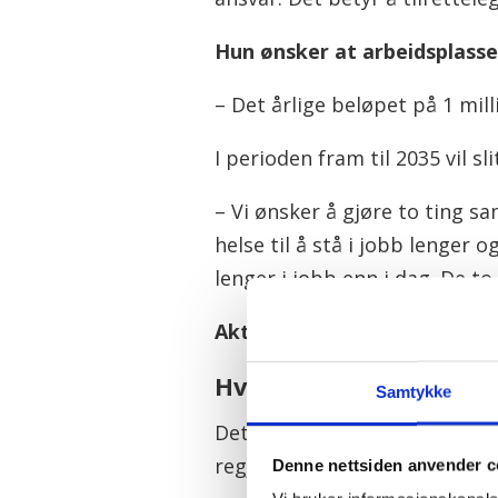
Hun ønsker at arbeidsplassen
– Det årlige beløpet på 1 mill
I perioden fram til 2035 vil s
– Vi ønsker å gjøre to ting s
helse til å stå i jobb lenger o
lenger i jobb enn i dag. De 
Aktuelt:
Pensjonen endres. T
Hvem får slitertillegg?
Samtykke
Det vil ikke bli en godkjenning
regjeringa og SVs Freddy And
Denne nettsiden anvender c