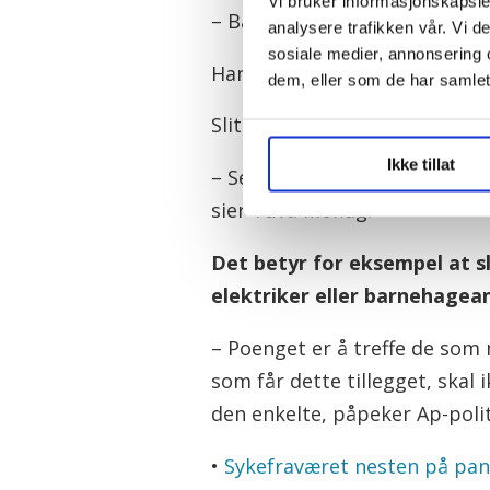
Vi bruker informasjonskapsler
– Både partiene og partene i 
analysere trafikken vår. Vi 
sosiale medier, annonsering 
Han sier at det ikke vil bli sti
dem, eller som de har samlet
Sliterordningen er ment å tref
Ikke tillat
– Selve utforminga må partene
sier Tuva Moflag.
Det betyr for eksempel at s
elektriker eller barnehagea
– Poenget er å treffe de som 
som får dette tillegget, skal 
den enkelte, påpeker Ap-polit
•
Sykefraværet nesten på pan