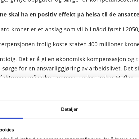
e skal ha en positiv effekt på helsa til de ansatte
iard kroner er et anslag som vil bli nådd først i 2050,
literpensjonen trolig koste staten 400 millioner kroner
amtidig. Det er å gi en økonomisk kompensasjon og t
g sørge for en ansvarliggjøring av arbeidslivet. Det s
to faktorene må virke sammen, understreker Moflag.
i spørsmål og svar
Detaljer
sordning for å få slitertillegget. Alle som går av tidl
ré Øvstegård overfor FriFagbevegelse.
ookies