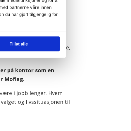
iale mediefunksjoner og for å
er Øvstegård.
 med partnerne våre innen
u har gjort tilgjengelig for
e ved siden av.
Tillat alle
r folk uavhengig av bransje,
aker på kontor som en
r Moflag.
 være i jobb lenger. Hvem
valget og livssituasjonen til