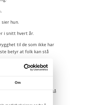
.
 sier hun.
 i snitt hvert år.
rygghet til de som ikke har
iste betyr at folk kan stå
Om
ig, vil få. Det bekrefter også