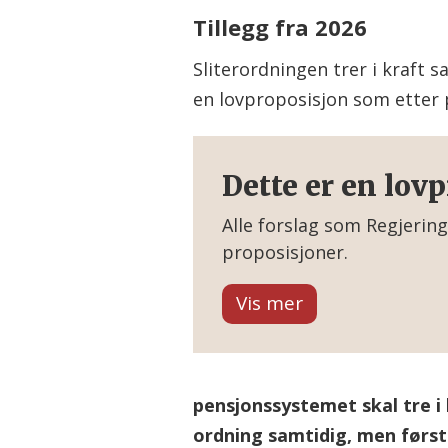
Tillegg fra 2026
Sliterordningen trer i kraft
en lovproposisjon som etter p
Dette er en lov
Alle forslag som Regjering
proposisjoner.
Forslag som handler om lo
I Norge starter lovarbeid
Stortinget tar initiativ til
pensjonssystemet skal tre i k
Dette er en lovproposisjo
ordning samtidig, men først