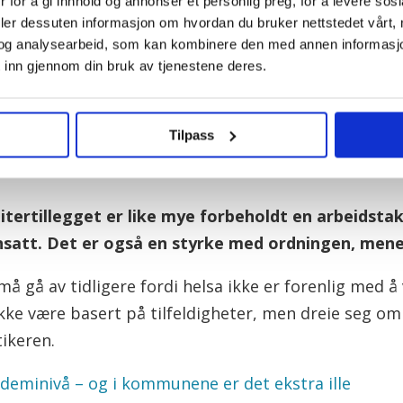
 for å gi innhold og annonser et personlig preg, for å levere sos
arbeidslivet har lagt selvseleksjon til grunn, påpek
deler dessuten informasjon om hvordan du bruker nettstedet vårt,
og analysearbeid, som kan kombinere den med annen informasjon d
lt noen helsekrav for å få slitertillegget.
 inn gjennom din bruk av tjenestene deres.
fe de som går av tidlig, uten at de fortsetter å jobb
Tilpass
 svare på, men vi ser for oss en ordning som treffe
litertillegget er like mye forbeholdt en arbeidst
nsatt. Det er også en styrke med ordningen, mene
må gå av tidligere fordi helsa ikke er forenlig med å
ikke være basert på tilfeldigheter, men dreie seg om 
ikeren.
deminivå – og i kommunene er det ekstra ille