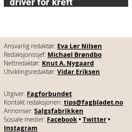
driver for kreft
Ansvarlig redaktør:
Eva Ler Nilsen
Redaksjonssjef:
Michael Brøndbo
Nettredaktør:
Knut A. Nygaard
Utviklingsredaktør:
Vidar Eriksen
Utgiver:
Fagforbundet
Kontakt redaksjonen:
tips@fagbladet.no
Annonser:
Salgsfabrikken
Sosiale medier:
Facebook
•
Twitter
•
Instagram