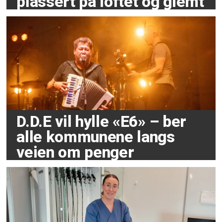
plassert på loftet og glemt
D.D.E vil hylle «E6» – ber
alle kommunene langs
veien om penger