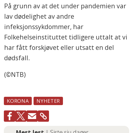
På grunn av at det under pandemien var
lav dødelighet av andre
infeksjonssykdommer, har
Folkehelseinstituttet tidligere uttalt at vi
har fått forskjøvet eller utsatt en del
dødsfall.
(©NTB)
KORONA
NYHETER
Mest lest
| Siste sju dager