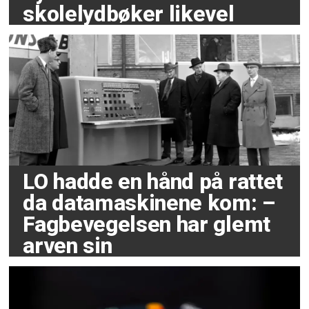
skolelydbøker likevel
LO hadde en hånd på rattet
da datamaskinene kom: –
Fagbevegelsen har glemt
arven sin