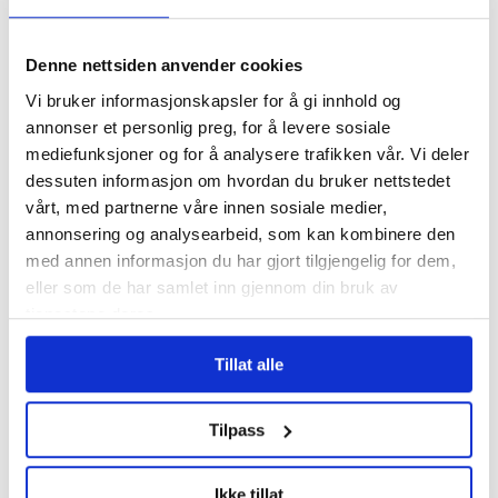
Over 1200 voldshendelser
på jobb varslet til
Denne nettsiden anvender cookies
Arbeidstilsynet
Vi bruker informasjonskapsler for å gi innhold og
annonser et personlig preg, for å levere sosiale
mediefunksjoner og for å analysere trafikken vår. Vi deler
dessuten informasjon om hvordan du bruker nettstedet
vårt, med partnerne våre innen sosiale medier,
annonsering og analysearbeid, som kan kombinere den
med annen informasjon du har gjort tilgjengelig for dem,
eller som de har samlet inn gjennom din bruk av
tjenestene deres.
Tillat alle
Tre av fire nordmenn
mener atomvåpen bør
Tilpass
være forbudt
Ikke tillat