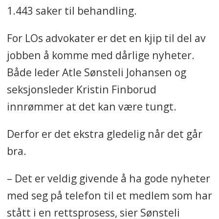
1.443 saker til behandling.
advokatenes Facebook side –
publiseres det aktuelle
For LOs advokater er det en kjip til del av
arbeidsrettslige nyheter.
jobben å komme med dårlige nyheter.
Både leder Atle Sønsteli Johansen og
seksjonsleder Kristin Finborud
innrømmer at det kan være tungt.
Derfor er det ekstra gledelig når det går
bra.
– Det er veldig givende å ha gode nyheter
med seg på telefon til et medlem som har
stått i en rettsprosess, sier Sønsteli