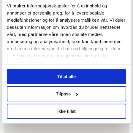
på loftet og glemt
Vi bruker informasjonskapsler for å gi innhold og
annonser et personlig preg, for å levere sosiale
Tannhelse: Se om du
mediefunksjoner og for å analysere trafikken vår. Vi deler
har krav på gratis
dessuten informasjon om hvordan du bruker nettstedet
tannbehandling
vårt, med partnerne våre innen sosiale medier,
uten å vite det
annonsering og analysearbeid, som kan kombinere den
med annen informasjon du har gjort tilgjengelig for dem,
eller som de har samlet inn gjennom din bruk av
I kø for å bli enige
om lønna. Sjekk hele
tjenestene deres.
lista her
Tillat alle
– Reglene nå er så
jævlig
Tilpass
arbeiderfiendtlige
at jeg skjønner ikke
Ikke tillat
at folk kan svelge
det