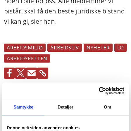
noen rolle for oss. Alle medlemmer vi
bistår, skal få den beste juridiske bistand
vi kan gi, sier han.
ARBEIDSMILJØ
ARBEIDSLIV
NYHETER
LO
ARBEIDSRETTEN
Mest lest
| Siste sju dager
Hundrevis av
Samtykke
Detaljer
Om
ansatte i Oslo
kommune uten
faste oppgaver: –
Denne nettsiden anvender cookies
Føler meg plassert