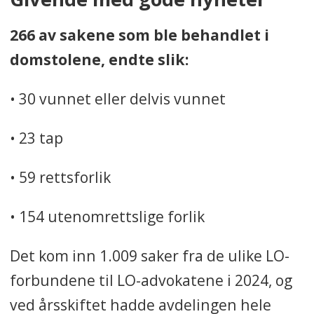
publiserer bøker/artikler og deltar
266 av sakene som ble behandlet i
i rettspolitisk arbeid.
domstolene, endte slik:
Virksomheten til LO-advokatene
finansieres av
• 30 vunnet eller delvis vunnet
medlemskontingent – ca. seks -6-
• 23 tap
kroner per måned, per medlem.
• 59 rettsforlik
Avdelingen rundet 100 år i 2022,
og historieboka om avdelingen
• 154 utenomrettslige forlik
«Jus og interessepolitikk» av
Åsmund Seip ble gitt ut på
Det kom inn 1.009 saker fra de ulike LO-
Gyldendal forlag i 2023.
forbundene til LO-advokatene i 2024, og
ved årsskiftet hadde avdelingen hele
På sosiale medier – LO-