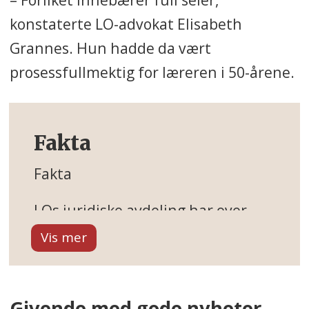
konstaterte LO-advokat Elisabeth
Grannes. Hun hadde da vært
prosessfullmektig for læreren i 50-årene.
Fakta
Fakta
LOs juridiske avdeling har over
ansatte, hvor av rundt 30
advokater, og driver rådgivning,
tvistebehandling, holder kurs og
seminarer for tillitsvalgte,
Givende med gode nyheter