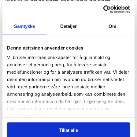
institusjoner som mediene og som
domstolene og mot sine politiske
motstandere, sa Barsok.
Samtykke
Detaljer
Om
Uavhengige statsansatte og lover og
Denne nettsiden anvender cookies
avtaler som hindrer korrupsjon og
Vi bruker informasjonskapsler for å gi innhold og
kompisansettelser, er noe av det vi har
annonser et personlig preg, for å levere sosiale
grunn til å være stolte av i Norge,
mediefunksjoner og for å analysere trafikken vår. Vi deler
dessuten informasjon om hvordan du bruker nettstedet
påpekte NTL-lederen.
vårt, med partnerne våre innen sosiale medier,
annonsering og analysearbeid, som kan kombinere den
– Vi i NTL er opptatt av det Trump ser ut
med annen informasjon du har gjort tilgjengelig for dem,
til å kaste på båten i USA, nemlig sentrale
eller som de har samlet inn gjennom din bruk av
tjenestene deres.
demokratiske verdier som politisk ansvar,
åpenhet, innsyn og ytringsfrihet.
Tillat alle