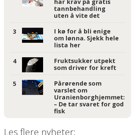
har krav på gratis
tannbehandling
uten å vite det
I kø for å bli enige
om lønna. Sjekk hele
lista her
Fruktsukker utpekt
som driver for kreft
Pårørende som
varslet om
Uranienborghjemmet:
– De tar svaret for god
fisk
Les flere nyheter: