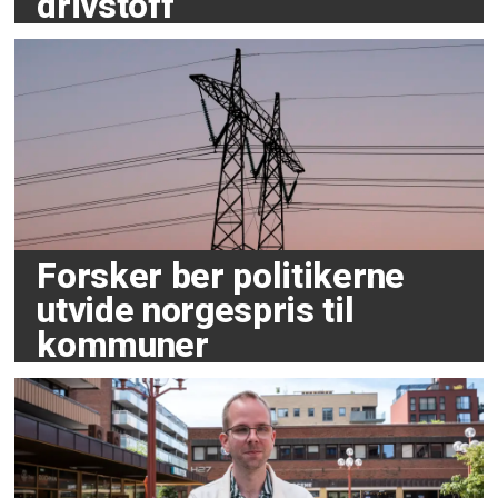
drivstoff
Forsker ber politikerne
utvide norgespris til
kommuner