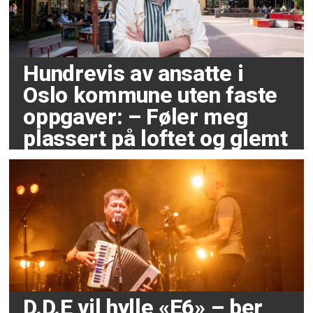
Hundrevis av ansatte i
Oslo kommune uten faste
oppgaver: – Føler meg
plassert på loftet og glemt
D.D.E vil hylle «E6» – ber