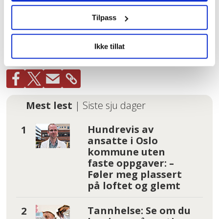
Tilpass
USA
NYHETER
LO
ELON MUSK
Ikke tillat
DONALD TRUMP
Mest lest
| Siste sju dager
Hundrevis av
ansatte i Oslo
kommune uten
faste oppgaver: –
Føler meg plassert
på loftet og glemt
Tannhelse: Se om du