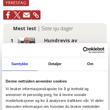
YRKESFAG
Mest lest
| Siste sju dager
Hundrevis av
ansatte i Oslo
kommune uten
faste oppgaver: –
Føler meg plassert
Samtykke
Detaljer
Om
på loftet og glemt
Tannhelse: Se om du
Denne nettsiden anvender cookies
har krav på gratis
Vi bruker informasjonskapsler for å gi innhold og
tannbehandling
annonser et personlig preg, for å levere sosiale
uten å vite det
mediefunksjoner og for å analysere trafikken vår. Vi deler
dessuten informasjon om hvordan du bruker nettstedet