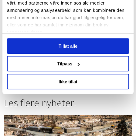
I kø for å bli enige
vårt, med partnerne våre innen sosiale medier,
om lønna. Sjekk hele
annonsering og analysearbeid, som kan kombinere den
lista her
med annen informasjon du har gjort tilgjengelig for dem,
eller som de har samlet inn gjennom din bruk av
Fruktsukker utpekt
tjenestene deres.
som driver for kreft
Tillat alle
Pårørende som
varslet om
Tilpass
Uranienborghjemmet:
– De tar svaret for god
fisk
Ikke tillat
Les flere nyheter: