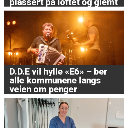
plassert på loftet og glemt
D.D.E vil hylle «E6» – ber
alle kommunene langs
veien om penger