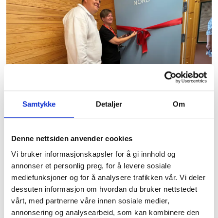
Tidligere forbundsleder
hedret av AUF med eget
Samtykke
Detaljer
Om
Utøya-rom
Denne nettsiden anvender cookies
Vi bruker informasjonskapsler for å gi innhold og
annonser et personlig preg, for å levere sosiale
mediefunksjoner og for å analysere trafikken vår. Vi deler
dessuten informasjon om hvordan du bruker nettstedet
vårt, med partnerne våre innen sosiale medier,
annonsering og analysearbeid, som kan kombinere den