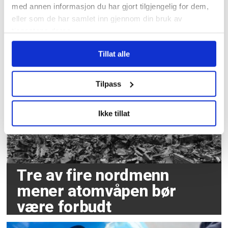
med annen informasjon du har gjort tilgjengelig for dem,
Over 1200 voldshendelser
eller som de har samlet inn gjennom din bruk av
tjenestene deres.
på jobb varslet til
Arbeidstilsynet
Tillat alle
Tilpass
Ikke tillat
Tre av fire nordmenn
mener atomvåpen bør
være forbudt