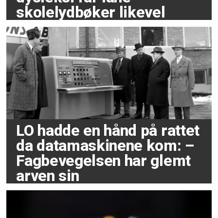
skolelydbøker likevel
LO hadde en hånd på rattet
da datamaskinene kom: –
Fagbevegelsen har glemt
arven sin