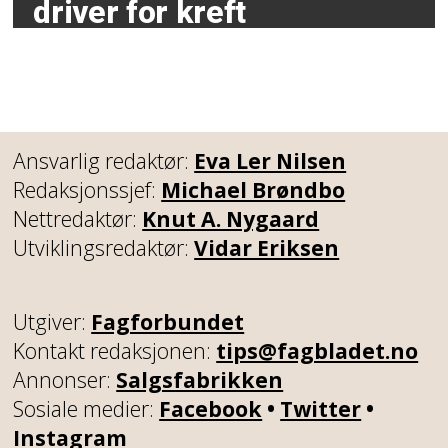
driver for kreft
Ansvarlig redaktør:
Eva Ler Nilsen
Redaksjonssjef:
Michael Brøndbo
Nettredaktør:
Knut A. Nygaard
Utviklingsredaktør:
Vidar Eriksen
Utgiver:
Fagforbundet
Kontakt redaksjonen:
tips@fagbladet.no
Annonser:
Salgsfabrikken
Sosiale medier:
Facebook
•
Twitter
•
Instagram