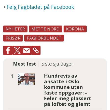
•
Følg Fagbladet på Facebook
NYHETER
METTE NORD
KORONA
FRISØR
FAGFORBUNDET
Mest lest
| Siste sju dager
Hundrevis av
ansatte i Oslo
kommune uten
faste oppgaver: –
Føler meg plassert
på loftet og glemt