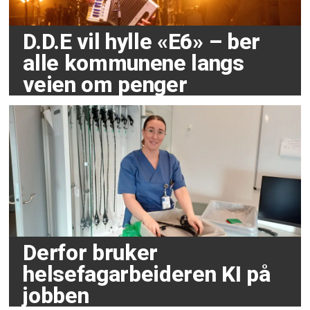
D.D.E vil hylle «E6» – ber
alle kommunene langs
veien om penger
Derfor bruker
helsefagarbeideren KI på
jobben