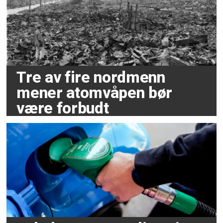
Tre av fire nordmenn
mener atomvåpen bør
være forbudt