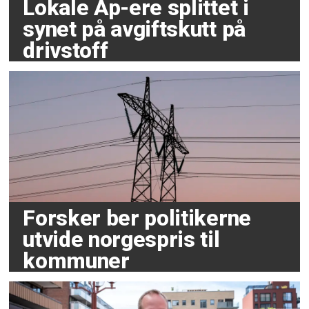
Lokale Ap-ere splittet i
synet på avgiftskutt på
drivstoff
Forsker ber politikerne
utvide norgespris til
kommuner