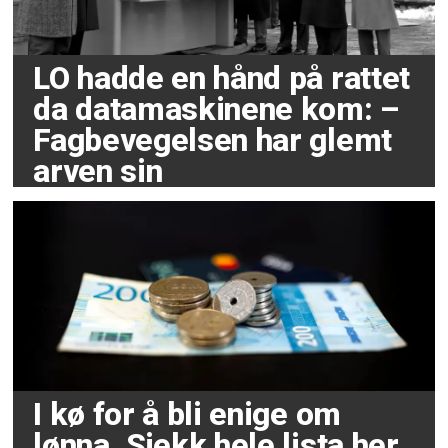
LO hadde en hånd på rattet
da datamaskinene kom: –
Fagbevegelsen har glemt
arven sin
I kø for å bli enige om
lønna. Sjekk hele lista her