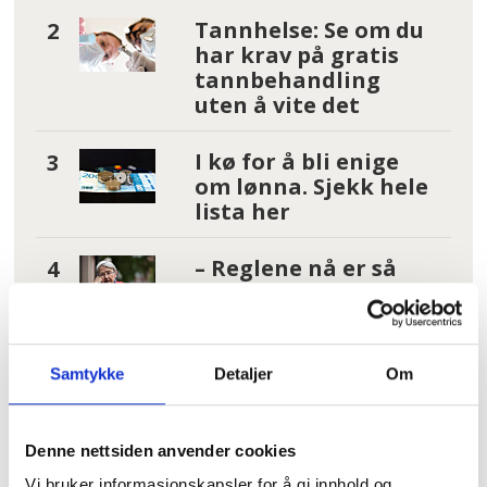
Tannhelse: Se om du
har krav på gratis
tannbehandling
uten å vite det
I kø for å bli enige
om lønna. Sjekk hele
lista her
– Reglene nå er så
jævlig
arbeiderfiendtlige
at jeg skjønner ikke
at folk kan svelge
Samtykke
Detaljer
Om
det
Fruktsukker utpekt
Denne nettsiden anvender cookies
som driver for kreft
Vi bruker informasjonskapsler for å gi innhold og