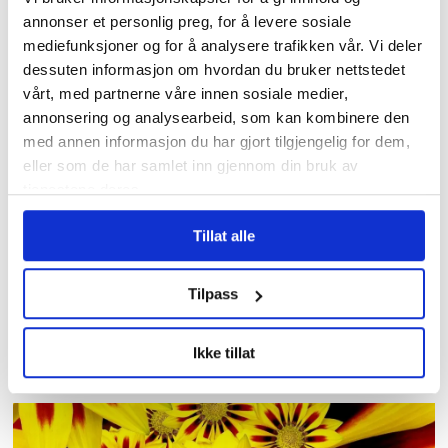
annonser et personlig preg, for å levere sosiale
Les flere nyheter:
mediefunksjoner og for å analysere trafikken vår. Vi deler
dessuten informasjon om hvordan du bruker nettstedet
vårt, med partnerne våre innen sosiale medier,
annonsering og analysearbeid, som kan kombinere den
med annen informasjon du har gjort tilgjengelig for dem,
eller som de har samlet inn gjennom din bruk av
tjenestene deres.
Tillat alle
Tilpass
3,7 millioner kroner
samlet inn etter brannen i
Ikke tillat
Krokstadelva