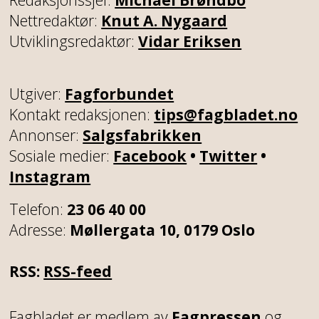
Nettredaktør:
Knut A. Nygaard
Utviklingsredaktør:
Vidar Eriksen
Utgiver:
Fagforbundet
Kontakt redaksjonen:
tips@fagbladet.no
Annonser:
Salgsfabrikken
Sosiale medier:
Facebook
•
Twitter
•
Instagram
Telefon:
23 06 40 00
Adresse:
Møllergata 10, 0179 Oslo
RSS:
RSS-feed
Fagbladet er medlem av
Fagpressen
og