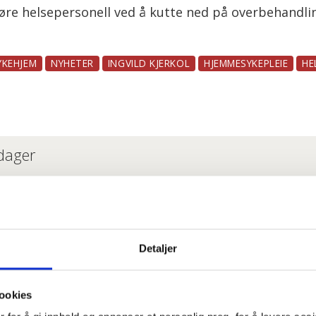
gjøre helsepersonell ved å kutte ned på overbehandli
YKEHJEM
NYHETER
INGVILD KJERKOL
HJEMMESYKEPLEIE
HE
 dager
er så jævlig arbeiderfiendtlige at jeg skjønner ikke a
i enige om lønna. Sjekk hele lista her
Detaljer
e om du har krav på gratis tannbehandling uten å vit
ookies