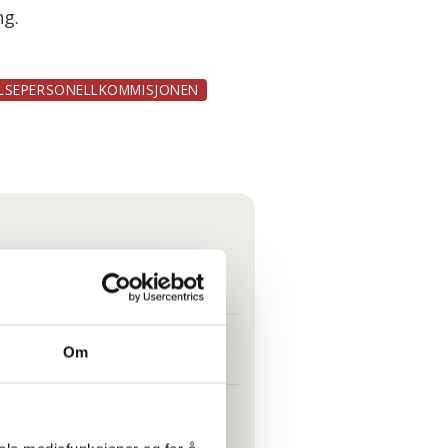
ng.
LSEPERSONELLKOMMISJONEN
t folk kan svelge det
Om
e det