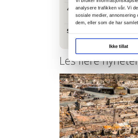
Vi bruker informasjonskapsler
analysere trafikken vår. Vi 
Hundrevis av
og glemt
sosiale medier, annonsering 
dem, eller som de har samlet
Pårørende so
Ikke tillat
Les flere nyheter