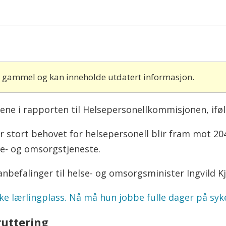
år gammel og kan inneholde utdatert informasjon.
ene i rapporten til Helsepersonellkommisjonen, ifø
 stort behovet for helsepersonell blir fram mot 2
se- og omsorgstjeneste.
nbefalinger til helse- og omsorgsminister Ingvild Kj
 ikke lærlingplass. Nå må hun jobbe fulle dager på s
ruttering