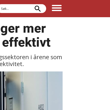
øk
nger mer
effektivt
rgssektoren i årene som
ktivitet.