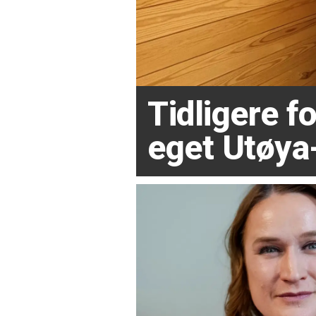
Tidligere 
eget Utøya