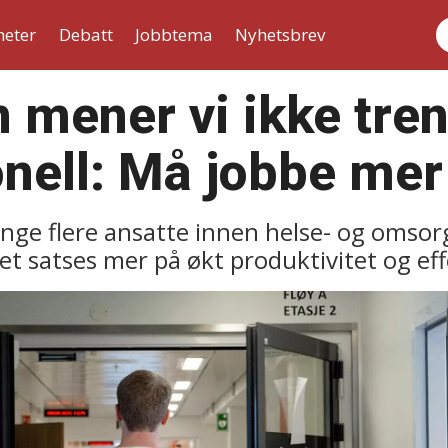
heter
Debatt
Jobbtema
Nyhetsbrev
S
mener vi ikke tre
nell: Må jobbe mer 
ange flere ansatte innen helse- og omso
t satses mer på økt produktivitet og effe