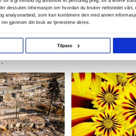
 for å gi innhold og annonser et personlig preg, for å levere sos
deler dessuten informasjon om hvordan du bruker nettstedet vårt,
 ansatte i Oslo kommune uten faste oppgaver: – Føle
og analysearbeid, som kan kombinere den med annen informasjon d
 inn gjennom din bruk av tjenestene deres.
m varslet om Uranienborghjemmet: – De tar svaret f
Tilpass
: