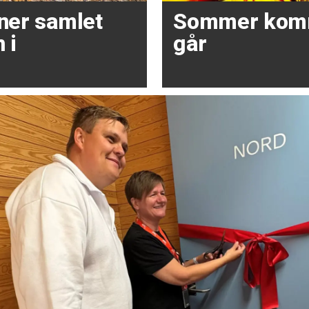
oner samlet
Sommer kom
 i
går