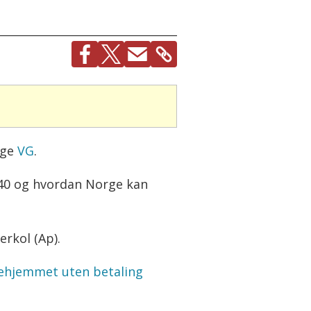
lge
VG
.
040 og hvordan Norge kan
erkol (Ap).
ykehjemmet uten betaling