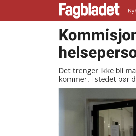
Ny
Kommisjon 
helseperso
Det trenger ikke bli m
kommer. I stedet bør de