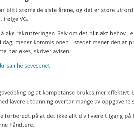
r blitt større de siste årene, og det er store utfor
, ifølge VG.
i å øke rekrutteringen. Selv om det blir økt behov i e
e i dag, mener kommisjonen. I stedet mener den at p
tte bør økes, skriver avisen.
 krisa i helsevesenet
pgavedeling og at kompetanse brukes mer effektivt. 
ed lavere utdanning overtar mange av oppgavene sy
 forberedt på at det ikke alltid vil være tilgang på
ne håndtere.