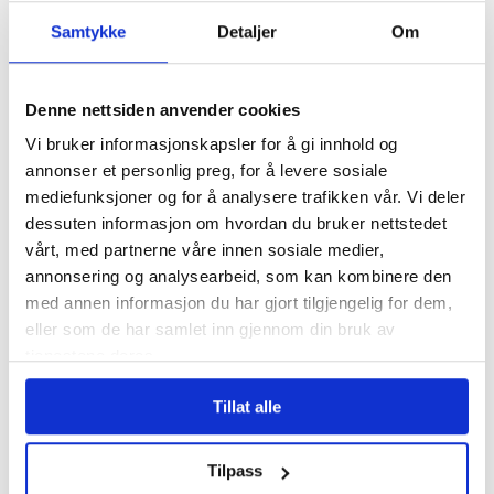
Samtykke
Detaljer
Om
Denne nettsiden anvender cookies
3,7 millioner kroner
Vi bruker informasjonskapsler for å gi innhold og
samlet inn etter brannen i
annonser et personlig preg, for å levere sosiale
mediefunksjoner og for å analysere trafikken vår. Vi deler
Krokstadelva
dessuten informasjon om hvordan du bruker nettstedet
vårt, med partnerne våre innen sosiale medier,
annonsering og analysearbeid, som kan kombinere den
med annen informasjon du har gjort tilgjengelig for dem,
eller som de har samlet inn gjennom din bruk av
tjenestene deres.
Tillat alle
Sommer kommer,
Tilpass