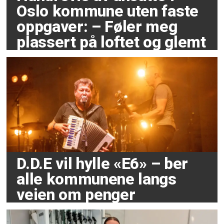
Oslo kommune uten faste
oppgaver: – Føler meg
plassert på loftet og glemt
D.D.E vil hylle «E6» – ber
alle kommunene langs
veien om penger