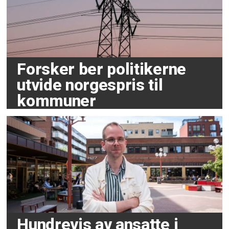
Forsker ber politikerne
utvide norgespris til
kommuner
Hundrevis av ansatte i