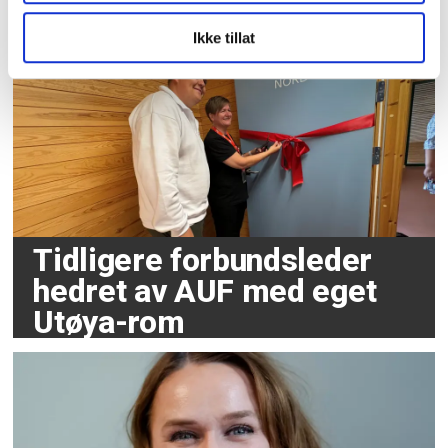
sommer går
Ikke tillat
Tidligere forbundsleder
hedret av AUF med eget
Utøya-rom