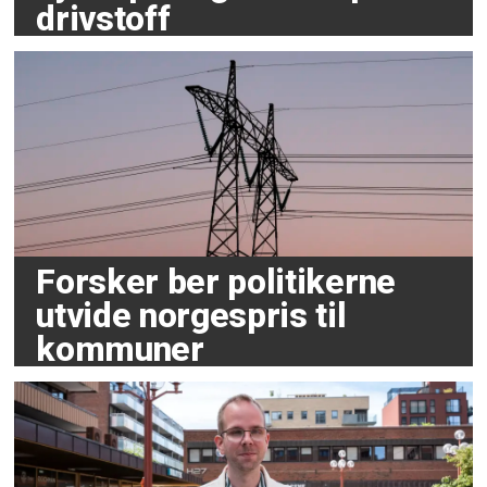
drivstoff
Forsker ber politikerne
utvide norgespris til
kommuner