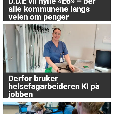
D.D.E vil hylle «E6» – ber
alle kommunene langs
veien om penger
Derfor bruker
helsefagarbeideren KI på
jobben