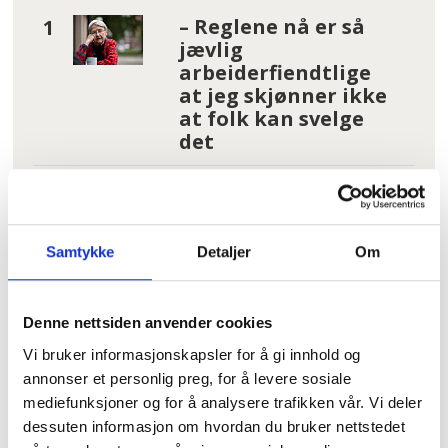
– Reglene nå er så
jævlig
arbeiderfiendtlige
at jeg skjønner ikke
at folk kan svelge
det
I kø for å bli enige
om lønna. Sjekk hele
lista her
Samtykke
Detaljer
Om
Tannhelse: Se om du
har krav på gratis
Denne nettsiden anvender cookies
tannbehandling
Vi bruker informasjonskapsler for å gi innhold og
uten å vite det
annonser et personlig preg, for å levere sosiale
mediefunksjoner og for å analysere trafikken vår. Vi deler
Hundrevis av
dessuten informasjon om hvordan du bruker nettstedet
ansatte i Oslo