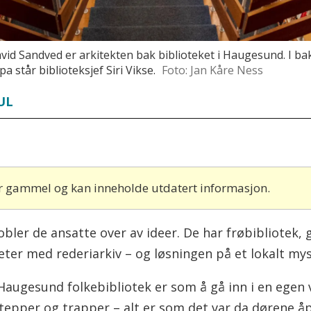
Sandved er arkitekten bak biblioteket i Haugesund. I bak
a står biblioteksjef Siri Vikse.
Foto: Jan Kåre Ness
UL
 år gammel og kan inneholde utdatert informasjon.
bler de ansatte over av ideer. De har frøbibliotek,
ter med rederiarkiv – og løsningen på et lokalt my
augesund folkebibliotek er som å gå inn i en egen v
tepper og trapper – alt er som det var da dørene åp