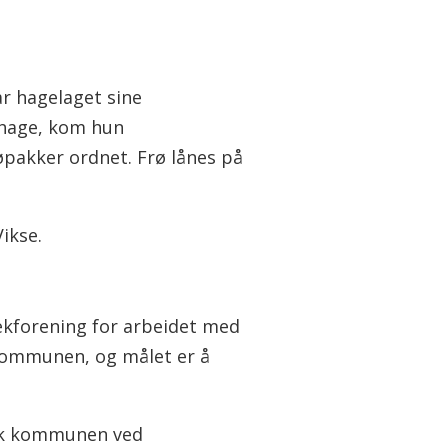
har hagelaget sine
n hage, kom hun
røpakker ordnet. Frø lånes på
ikse.
tekforening for arbeidet med
 kommunen, og målet er å
 tok kommunen ved