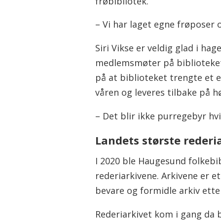
frøbibliotek.
– Vi har laget egne frøposer 
Siri Vikse er veldig glad i ha
medlemsmøter på biblioteket.
på at biblioteket trengte et 
våren og leveres tilbake på h
– Det blir ikke purregebyr hvi
Landets største rederi
I 2020 ble Haugesund folkebib
rederiarkivene. Arkivene er 
bevare og formidle arkiv ett
Rederiarkivet kom i gang da 