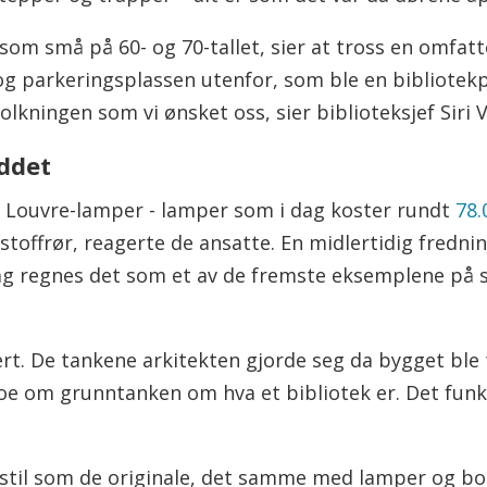
som små på 60- og 70-tallet, sier at tross en omfatte
og parkeringsplassen utenfor, som ble en bibliotekpa
lkningen som vi ønsket oss, sier biblioteksjef Siri V
ddet
s Louvre-lamper - lamper som i dag koster rundt
78.
stoffrør, reagerte de ansatte. En midlertidig frednin
 dag regnes det som et av de fremste eksemplene på
ert. De tankene arkitekten gjorde seg da bygget ble
r noe om grunntanken om hva et bibliotek er. Det fu
stil som de originale, det samme med lamper og bo