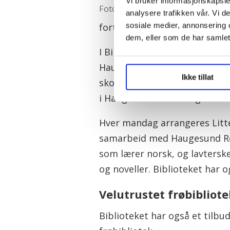
Vi bruker informasjonskapsler
Foto: Jan Kåre Ness
analysere trafikken vår. Vi 
sosiale medier, annonsering 
forteller at alle er vant til r
dem, eller som de har samlet
I Biblioteksparken er det også
Haugesund kommunes realfagsa
Ikke tillat
skoler, biblioteker og andre o
i Haugesund har de laget en 
Hver mandag arrangeres Litte
samarbeid med Haugesund Rød
som lærer norsk, og lavterske
og noveller. Biblioteket har o
Velutrustet frøbibliot
Biblioteket har også et tilbud