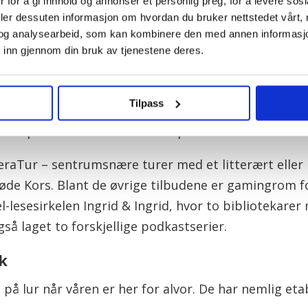
 for å gi innhold og annonser et personlig preg, for å levere sos
Bibliot
deler dessuten informasjon om hvordan du bruker nettstedet vårt,
og analysearbeid, som kan kombinere den med annen informasjon d
are ideer og å drive med utvikling av tjenester.
 inn gjennom din bruk av tjenestene deres.
 bygd to insekthotell. Disse er gitt i gave fra ellev
tsing. Bærekraftsbiblioteket til FN er oppe og går
Tilpass
rganisasjoner til å arrangere lesesirkler for barn i a
serie på 17 små filmer hvor de presenterer hvert en
raTur – sentrumsnære turer med et litterært eller l
e Kors. Blant de øvrige tilbudene er gamingrom fo
l-lesesirkelen Ingrid & Ingrid, hvor to bibliotekare
gså laget to forskjellige podkastserier.
ek
 på lur når våren er her for alvor. De har nemlig eta