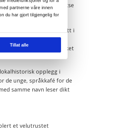
iale mediefunksjoner og for å
eket har 14 ansatte, og Vikse
 med partnerne våre innen
u har gjort tilgjengelig for
e barnehager som har deltatt i
. Dette er et opplegg for
Tillat alle
lderen 6-12 år. På biblioteket
kelt bærekraftsmål.
okalhistorisk opplegg i
r de unge, språkkafé for de
r med samme navn leser dikt
blert et velutrustet