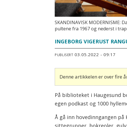
SKANDINAVISK MODERNISME: David 
pultene fra 1967 og nederst i trapp
INGEBORG VIGERUST RANG
03.05.2022 - 09:17
PUBLISERT
Denne artikkelen er over fire
På biblioteket i Haugesund bo
egen podkast og 1000 hylleme
Å gå inn hovedinngangen på H
sittegrupper, bokreoler, gulv