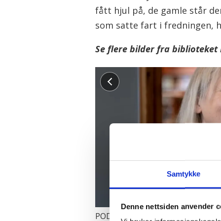
fått hjul på, de gamle står d
som satte fart i fredningen, h
Se flere bilder fra biblioteket
Samtykke
Denne nettsiden anvender c
PODKASTER: Nestleder Ingrid Bie Helgesen står bak to ulike podkast-serier. Fantasy, sci-fi og tegne