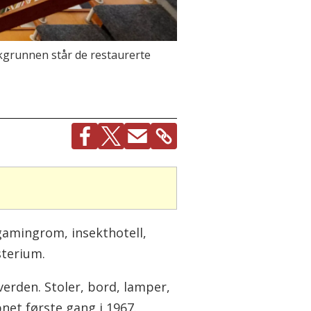
grunnen står de restaurerte
 gamingrom, insekthotell,
sterium.
erden. Stoler, bord, lamper,
net første gang i 1967.