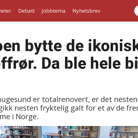
heter
Debatt
Jobbtema
Nyhetsbrev
S
noen bytte de ikoni
frør. Da ble hele b
augesund er totalrenovert, er det nesten 
gikk nesten fryktelig galt for et av de f
me i Norge.