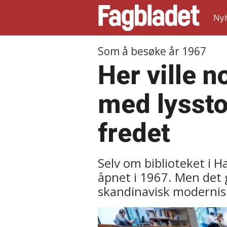
Ny
Som å besøke år 1967
Her ville 
med lysstof
fredet
Selv om biblioteket i H
åpnet i 1967. Men det 
skandinavisk modernis