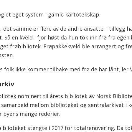
og et eget system i gamle kartotekskap.
ge, det samme er flere av de andre ansatte. I tillegg 
 Så en kveld i fjor høst da hun tok inn frø fra ege
eget frøbibliotek. Frøpakkekveld ble arrangert og f
østen.
s folk ikke kommer tilbake med frø de har lånt, ler V
arkiv
liotek nominert til årets bibliotek av Norsk Biblio
et samarbeid mellom biblioteket og sentralarkivet i
er byens mange rederier.
biblioteket stengte i 2017 for totalrenovering. Da