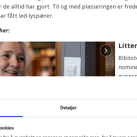
er de alltid har gjort. Til og med plasseringen er f
ar fått led-lyspærer.
 her:
Litte
Biblio
nominer
ganger
rederi
mangfo
Detaljer
– Det e
ingen 
nytt, s
ookies
serier i fokus i samarbeid med Den lille bokbutikken i sentrum og Ingrid&Ingrid etter shared-reading metoden.
Foto: