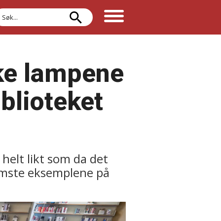
øk
ske lampene
iblioteket
helt likt som da det
remste eksemplene på