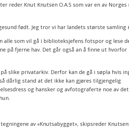
etter reder Knut Knutsen O.A.S som var en av Norges
esund født. Jeg tror vi har landets største samling r
 alle som vil gå i biblioteksjefens fotspor og lese 
ne på fjerne hav. Det går også an å finne ut hvorfo
 på slike privatarkiv. Derfor kan de gå i søpla hvis i
 så dårlig stand at det ikke kan gjøres tilgjengelig
yttelsesdress og hansker og avfotograferte noe av det
 hun.
 er tegningene av «Knutsabygget», skipsreder Knutse