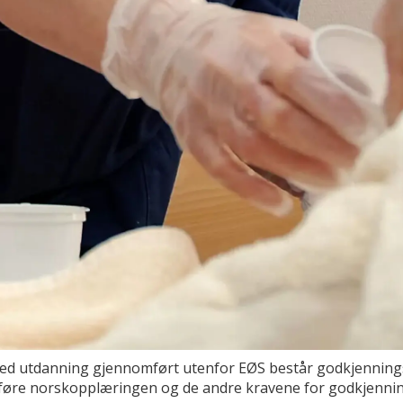
ed utdanning gjennomført utenfor EØS består godkjennings
ullføre norskopplæringen og de andre kravene for godkjennin