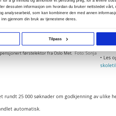
 for å gi innhold og annonser et personlig preg, for å levere sos
helsep
deler dessuten informasjon om hvordan du bruker nettstedet vårt,
sier Da
og analysearbeid, som kan kombinere den med annen informasjon d
 inn gjennom din bruk av tjenestene deres.
– Godk
helsep
EU/EØS
Tilpass
lang ti
 for helsepersonell utdannet utenfor EU/EØS er
 pensjonert førstelektor fra Oslo Met.
Foto: Sonja
• Les 
skoleti
et rundt 25 000 søknader om godkjenning av ulike h
andlet automatisk.