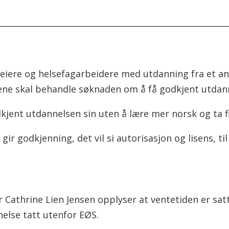
eiere og helsefagarbeidere med utdanning fra et a
ne skal behandle søknaden om å få godkjent utdann
dkjent utdannelsen sin uten å lære mer norsk og ta fl
ir godkjenning, det vil si autorisasjon og lisens, ti
 Cathrine Lien Jensen opplyser at ventetiden er sa
else tatt utenfor EØS.