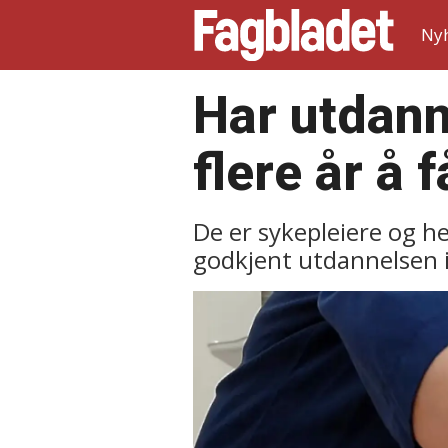
Ny
Har utdann
flere år å 
De er sykepleiere og h
godkjent utdannelsen i