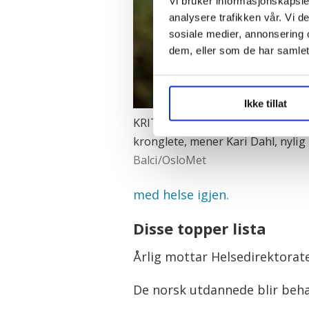
Vi bruker informasjonskapsler
analysere trafikken vår. Vi 
sosiale medier, annonsering 
dem, eller som de har samlet
Ikke tillat
KRITISK:– Godkjenningsordningen
kronglete, mener Kari Dahl, nylig
Balci/OsloMet
med helse igjen.
Disse topper lista
Årlig mottar Helsedirektorat
De norsk utdannede blir beh