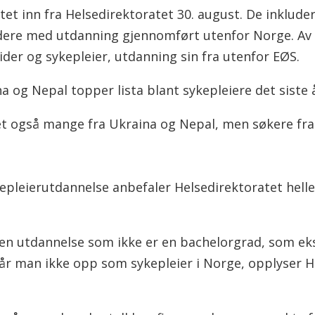
tet inn fra Helsedirektoratet 30. august. De inklude
ere med utdanning gjennomført utenfor Norge. Av dis
der og sykepleier, utdanning sin fra utenfor EØS.
a og Nepal topper lista blant sykepleiere det siste 
t også mange fra Ukraina og Nepal, men søkere fra Pa
pleierutdannelse anbefaler Helsedirektoratet hell
 en utdannelse som ikke er en bachelorgrad, som ek
når man ikke opp som sykepleier i Norge, opplyser H