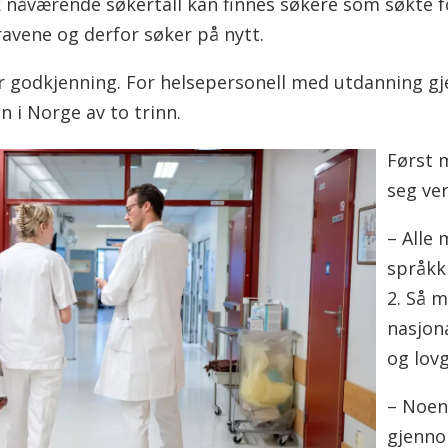
 nåværende søkertall kan finnes søkere som søkte f
kravene og derfor søker på nytt.
for godkjenning. For helsepersonell med utdanning 
 i Norge av to trinn.
Først 
seg ver
– Alle
språkk
2. Så m
nasjon
og lovg
– Noen
gjenno