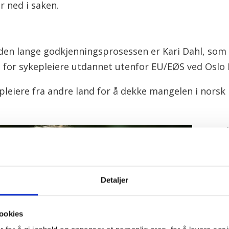
r ned i saken.
 den lange godkjenningsprosessen er Kari Dahl, som 
for sykepleiere utdannet utenfor EU/EØS ved Oslo 
epleiere fra andre land for å dekke mangelen i nors
Spesiel
er en v
men fo
svært 
Detaljer
sykeple
ookies
Om god