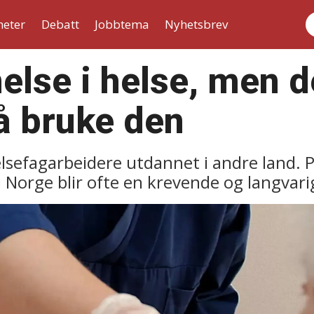
heter
Debatt
Jobbtema
Nyhetsbrev
S
else i helse, men d
få bruke den
elsefagarbeidere utdannet i andre land. 
 Norge blir ofte en krevende og langvari