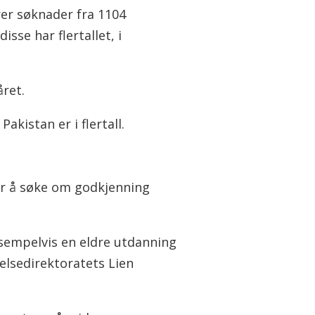
rer søknader fra 1104
se har flertallet, i
året.
kistan er i flertall.
er å søke om godkjenning
sempelvis en eldre utdanning
elsedirektoratets Lien