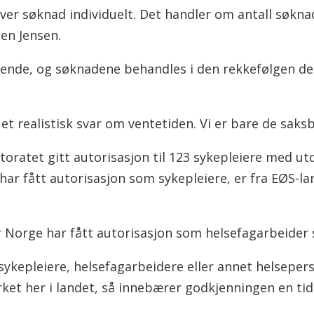
ver søknad individuelt. Det handler om antall søknad
ien Jensen.
ende, og søknadene behandles i den rekkefølgen de
et realistisk svar om ventetiden. Vi er bare de saks
ktoratet gitt autorisasjon til 123 sykepleiere med ut
r fått autorisasjon som sykepleiere, er fra EØS-l
 Norge har fått autorisasjon som helsefagarbeider så
m sykepleiere, helsefagarbeidere eller annet helsepe
yrket her i landet, så innebærer godkjenningen en ti