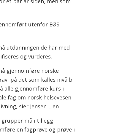
or et par år siden, men som
gjennomført utenfor EØS
må utdanningen de har med
ifiseres og vurderes.
 må gjennomføre norske
rav, på det som kalles nivå b
å alle gjennomføre kurs i
ale fag om norsk helsevesen
ivning, sier Jensen Lien.
 grupper må i tillegg
mføre en fagprøve og prøve i