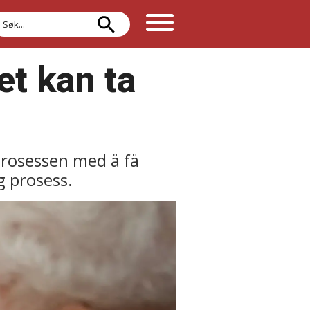
øk
et kan ta
Prosessen med å få
g prosess.