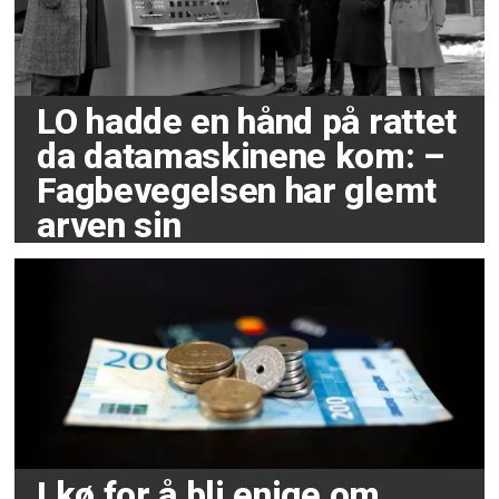
LO hadde en hånd på rattet
da datamaskinene kom: –
Fagbevegelsen har glemt
arven sin
I kø for å bli enige om