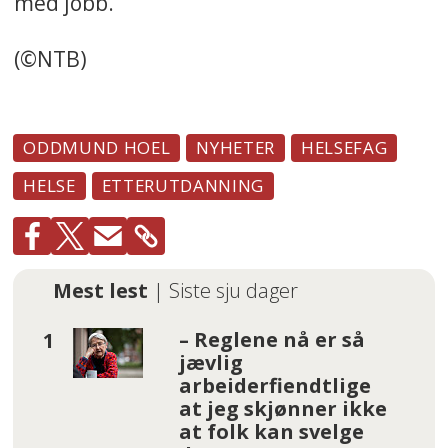
med jobb.
(©NTB)
ODDMUND HOEL
NYHETER
HELSEFAG
HELSE
ETTERUTDANNING
Mest lest
| Siste sju dager
– Reglene nå er så
jævlig
arbeiderfiendtlige
at jeg skjønner ikke
at folk kan svelge