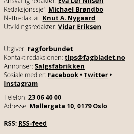
Ansvarlig redaktør:
Eva Ler Nilsen
Redaksjonssjef:
Michael Brøndbo
Nettredaktør:
Knut A. Nygaard
Utviklingsredaktør:
Vidar Eriksen
Utgiver:
Fagforbundet
Kontakt redaksjonen:
tips@fagbladet.no
Annonser:
Salgsfabrikken
Sosiale medier:
Facebook
•
Twitter
•
Instagram
Telefon:
23 06 40 00
Adresse:
Møllergata 10, 0179 Oslo
RSS:
RSS-feed