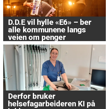
D.D.E vil hylle «E6» – ber
alle kommunene langs
veien om penger
Derfor bruker
helsefagarbeideren KI på