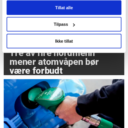
Tillat alle
Tilpass
Ikke tillat
Tre av fire nordmenn
mener atomvåpen bør
være forbudt