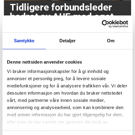
Tidligere forbundsleder
hedret av AUF med eget
Utøya-rom
Samtykke
Detaljer
Om
Denne nettsiden anvender cookies
Vi bruker informasjonskapsler for å gi innhold og
annonser et personlig preg, for å levere sosiale
mediefunksjoner og for å analysere trafikken vår. Vi deler
dessuten informasjon om hvordan du bruker nettstedet
Over 1200 voldshendelser
vårt, med partnerne våre innen sosiale medier,
på jobb varslet til
annonsering og analysearbeid, som kan kombinere den
med annen informasjon du har gjort tilgjengelig for dem,
Arbeidstilsynet
eller som de har samlet inn gjennom din bruk av
tjenestene deres.