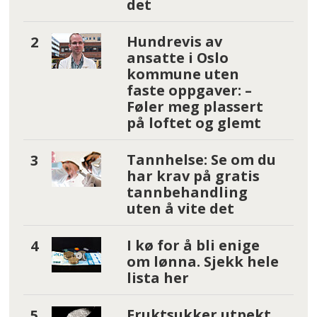
det
Hundrevis av
ansatte i Oslo
kommune uten
faste oppgaver: –
Føler meg plassert
på loftet og glemt
Tannhelse: Se om du
har krav på gratis
tannbehandling
uten å vite det
I kø for å bli enige
om lønna. Sjekk hele
lista her
Fruktsukker utpekt