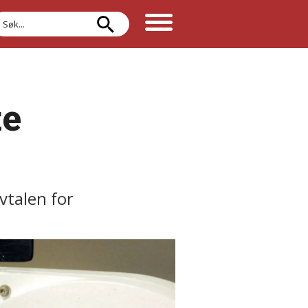
øk
te
vtalen for