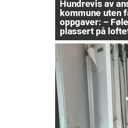
Hundrevis av ans
kommune uten f
oppgaver: – Føl
plassert på loft