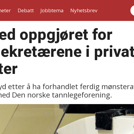
heter
Debatt
Jobbtema
Nyhetsbrev
S
d oppgjøret for
ekretærene i priva
ter
d etter å ha forhandlet ferdig mønstera
ed Den norske tannlegeforening.