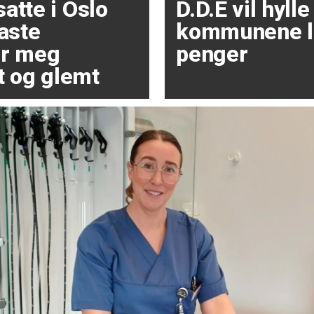
atte i Oslo
D.D.E vil hylle
aste
kommunene l
er meg
penger
et og glemt