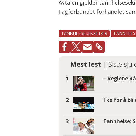
Avtalen gjelder tannhelsesek
Fagforbundet forhandlet sa
TANNHELSESEKRETÆR
TANNHELS
Mest lest
| Siste sju
– Reglene nå 
I kø for å bl
Tannhelse: S