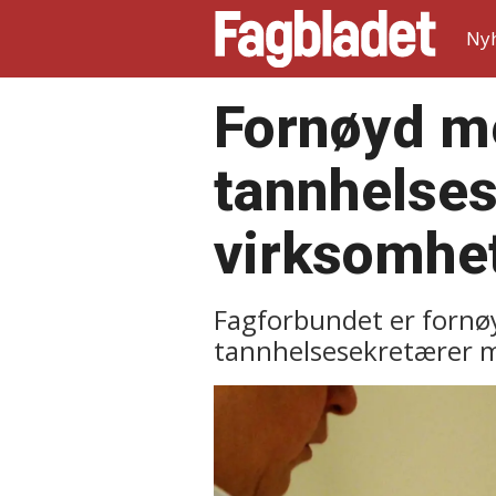
Ny
Fornøyd me
tannhelses
virksomhe
Fagforbundet er fornøy
tannhelsesekretærer m