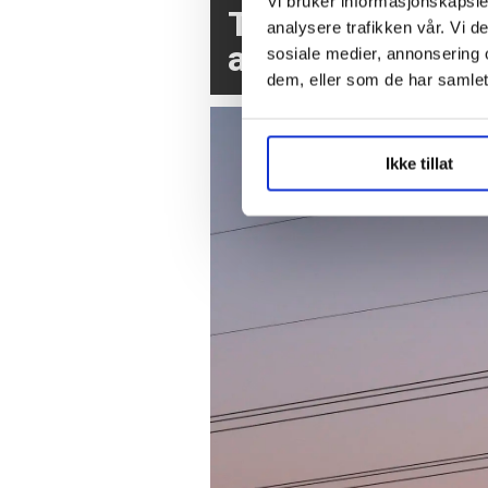
Vi bruker informasjonskapsler
Tre av fire nor
analysere trafikken vår. Vi 
atomvåpen bør v
sosiale medier, annonsering 
dem, eller som de har samlet
Ikke tillat