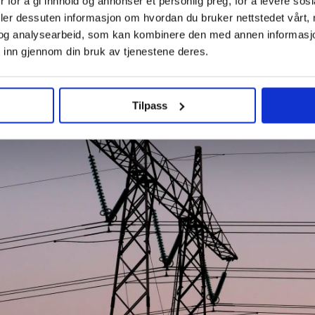
 for å gi innhold og annonser et personlig preg, for å levere sos
dmenn mener
Lokale Ap-ere 
deler dessuten informasjon om hvordan du bruker nettstedet vårt,
ære forbudt
på avgiftskutt
og analysearbeid, som kan kombinere den med annen informasjon d
 inn gjennom din bruk av tjenestene deres.
Tilpass