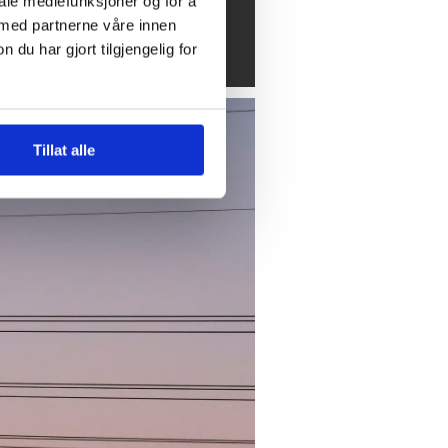
iale mediefunksjoner og for å
splittet i synet
 med partnerne våre innen
 på drivstoff
u har gjort tilgjengelig for
Tillat alle