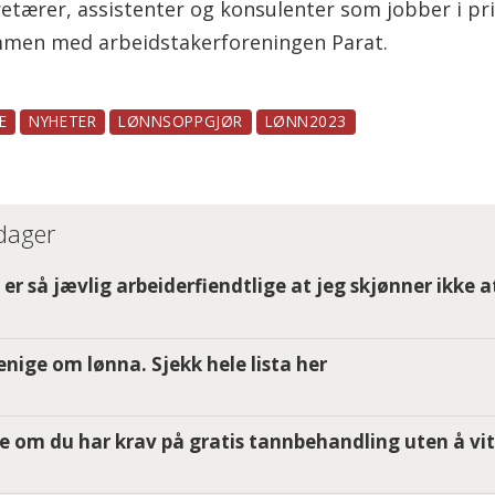
retærer, assistenter og konsulenter som jobber i pr
mmen med arbeidstakerforeningen Parat.
E
NYHETER
LØNNSOPPGJØR
LØNN2023
 dager
er så jævlig arbeiderfiendtlige at jeg skjønner ikke a
i enige om lønna. Sjekk hele lista her
e om du har krav på gratis tannbehandling uten å vit