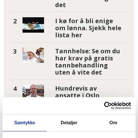
det
I kø for å bli enige
om lønna. Sjekk hele
lista her
Tannhelse: Se om du
har krav på gratis
tannbehandling
uten å vite det
Hundrevis av
ansatte i Oslo
kommune uten
faste oppgaver: –
Føler meg plassert
på loftet og glemt
Samtykke
Detaljer
Om