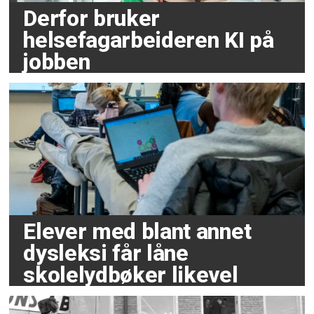
Derfor bruker
helsefagarbeideren KI på
jobben
Elever med blant annet
dysleksi får låne
skolelydbøker likevel