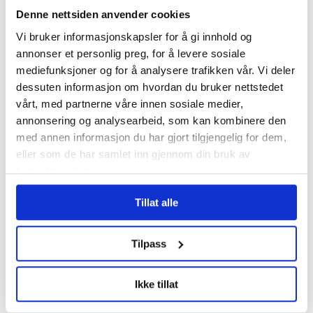
Pårørende som
Denne nettsiden anvender cookies
varslet om
Uranienborghjemmet:
Vi bruker informasjonskapsler for å gi innhold og
– De tar svaret for god
annonser et personlig preg, for å levere sosiale
fisk
mediefunksjoner og for å analysere trafikken vår. Vi deler
dessuten informasjon om hvordan du bruker nettstedet
vårt, med partnerne våre innen sosiale medier,
Les flere nyheter:
annonsering og analysearbeid, som kan kombinere den
med annen informasjon du har gjort tilgjengelig for dem,
eller som de har samlet inn gjennom din bruk av
tjenestene deres.
Tillat alle
Tilpass
Ikke tillat
3,7 millioner kroner