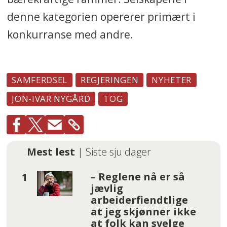
denne kategorien opererer primært i
konkurranse med andre.
SAMFERDSEL
REGJERINGEN
NYHETER
JON-IVAR NYGÅRD
TOG
Mest lest
| Siste sju dager
– Reglene nå er så
jævlig
arbeiderfiendtlige
at jeg skjønner ikke
at folk kan svelge