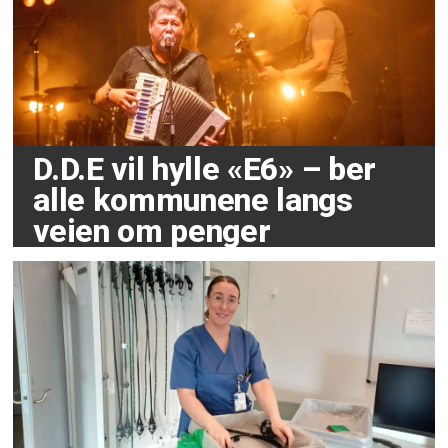
D.D.E vil hylle «E6» – ber
alle kommunene langs
veien om penger