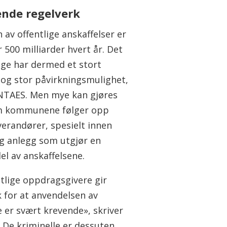
ende regelverk
 av offentlige anskaffelser er
 500 milliarder hvert år. Det
lige har dermed et stort
 og stor påvirkningsmulighet,
 NTAES. Men mye kan gjøres
m kommunene følger opp
verandører, spesielt innen
g anlegg som utgjør en
el av anskaffelsene.
ntlige oppdragsgivere gir
k for at anvendelsen av
e er svært krevende», skriver
 De kriminelle er dessuten