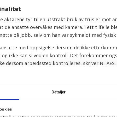
nalitet
se aktørene tyr til en utstrakt bruk av trusler mot a
at de ansatte overvåkes med kamera. I ett tilfelle b
øtte på jobb, selv om han var sykmeldt med fysisk
es ansatte med oppsigelse dersom de ikke etterkomm
 og ikke kan si ved en kontroll. Det forekommer ogs
kke dersom arbeidssted kontrolleres, skriver NTAES.
er tidligere anmeldt for voldskriminalitet, og fire n
lden utføres internt i nettverket eller i tilknytning 
m er egnet til å skape frykt.
Detaljer
Bruk 
ookies
etatlig analyse- og
Ifølge