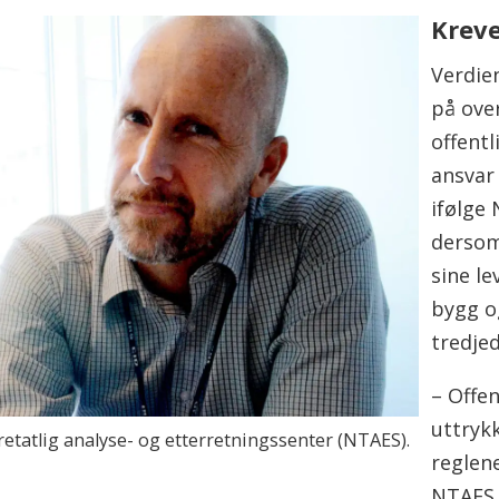
på intervjuer med ansatte i politi- og
Krev
levante myndigheter, statlige og
 og parter i arbeidslivet.
Verdien
på over
lyse- og etterretningssenter
offent
lyse- og etterretningssenter (NTAES) ble
ansvar
 regjeringens strategi mot
ifølge
m ble lansert i januar 2015.
derso
 opprettet sju regionale a-krimsentre
sine le
entrene er opprettet med personer fra
bygg o
beidstilsynet, Nav og andre etater etter
tredjed
– Offe
porten er blitt innhentet fra
uttryk
stilsynet, Tolletaten og a-krimsentrene.
retatlig analyse- og etterretningssenter (NTAES).
reglen
fra politi og kontrolletatene, herunder
rne kilder,
NTAES.