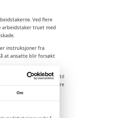
rbeidstakerne. Ved flere
le arbeidstaker truet med
 skade.
er instruksjoner fra
å at ansatte blir forsøkt
ettverk i utvalget knyttes til
til arbeidsplassen og kan være
Om
av torpedo
 rapporten er det også