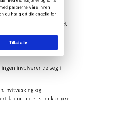
iale mediefunksjoner og for å
et bruk av torpedo for å
 med partnerne våre innen
u har gjort tilgjengelig for
e gjeld opparbeidet i
mheten og knytinger mot et
iljø med betydelig
apasitet.
Tillat alle
ningen involverer de seg i
n, hvitvasking og
vert kriminalitet som kan øke