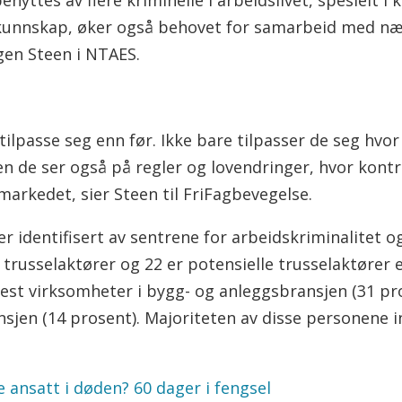
nyttes av flere kriminelle i arbeidslivet, spesielt i k
kunnskap, øker også behovet for samarbeid med næri
rgen Steen i NTAES.
tilpasse seg enn før. Ikke bare tilpasser de seg hvor 
en de ser også på regler og lovendringer, hvor kontr
arkedet, sier Steen til FriFagbevegelse.
r identifisert av sentrene for arbeidskriminalitet o
 trusselaktører og 22 er potensielle trusselaktører el
lest virksomheter i bygg- og anleggsbransjen (31 pr
sjen (14 prosent). Majoriteten av disse personene i
 ansatt i døden? 60 dager i fengsel