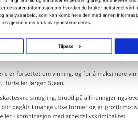
 for å gi innhold og annonser et personlig preg, for å levere sos
nter
avdekk
deler dessuten informasjon om hvordan du bruker nettstedet vårt,
og analysearbeid, som kan kombinere den med annen informasjon d
inndriv
lyse- og etterretningssenter (NTAES) ble
 inn gjennom din bruk av tjenestene deres.
virkso
 regjeringens strategi mot
gjengm
m ble lansert i januar 2015.
voldsk
Tilpass
 opprettet sju regionale a-krimsentre
entrene er opprettet med personer fra
ph
beidstilsynet, Nav og andre etater etter
rene er forsettet om vinning, og for å maksimere vin
, forteller Jørgen Steen.
porten er blitt innhentet fra
stilsynet, Tolletaten og a-krimsentrene.
skattesvik, smugling, brudd på allmenngjøringslove
fra politi og kontrolletatene, herunder
 blir begått i mange ulike former og er profittmoti
rne kilder,
 eller i kombinasjon med arbeidslivskriminalitet.
trolldata fra Arbeidstilsynet.