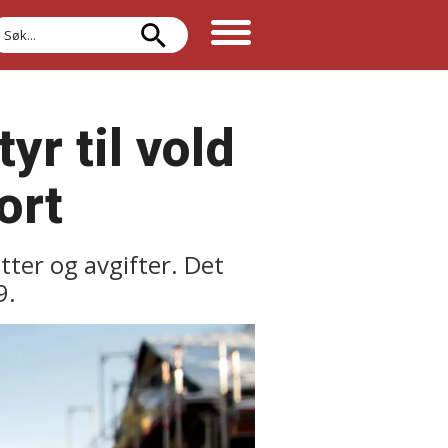
øk
tyr til vold
ort
ter og avgifter. Det
9.