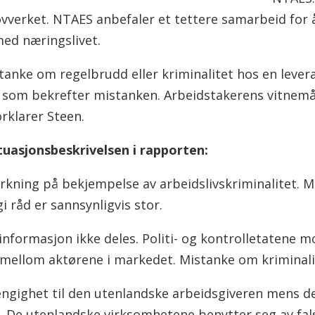
g lovverket. NTAES anbefaler et tettere samarbeid for
trolldata fra Arbeidstilsynet.
med næringslivet.
på intervjuer med ansatte i politi- og
tanke om regelbrudd eller kriminalitet hos en lever
levante myndigheter, statlige og
n som bekrefter mistanken. Arbeidstakerens vitnemål
 og parter i arbeidslivet.
forklarer Steen.
uasjonsbeskrivelsen i rapporten:
irkning på bekjempelse av arbeidslivskriminalitet. 
gi råd er sannsynligvis stor.
 informasjon ikke deles. Politi- og kontrolletatene 
mellom aktørene i markedet. Mistanke om kriminalite
engighet til den utenlandske arbeidsgiveren mens d
e. De utenlandske virksomhetene benytter seg av fa