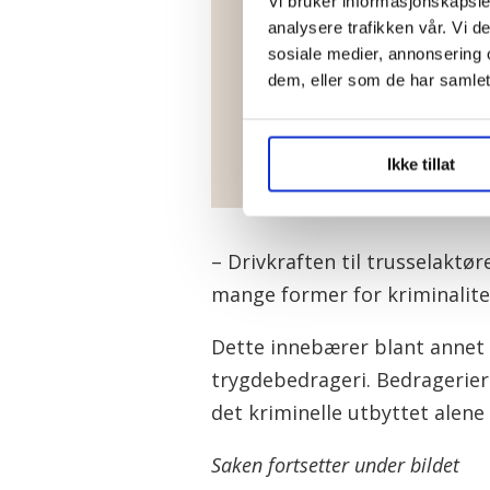
Vi bruker informasjonskapsler
etterretningsse
analysere trafikken vår. Vi 
sosiale medier, annonsering 
Nasjonalt tverretatlig ana
dem, eller som de har samlet
opprettet som en følge av
arbeidslivskriminalitet so
Ikke tillat
I tillegg til NTAES er det
over hele landet. Disse s
Skatteetaten, politiet, Ar
– Drivkraften til trusselaktø
de lokale behovene.
mange former for kriminalitet
Data og opplysninger i rap
Skatteetaten, Nav, Arbeid
Dette innebærer blant annet 
Registerdata er innhentet 
trygdebedrageri. Bedragerier
straffesaksdata, politiinte
det kriminelle utbyttet alene
stønadsdata fra Nav og kon
Saken fortsetter under bildet