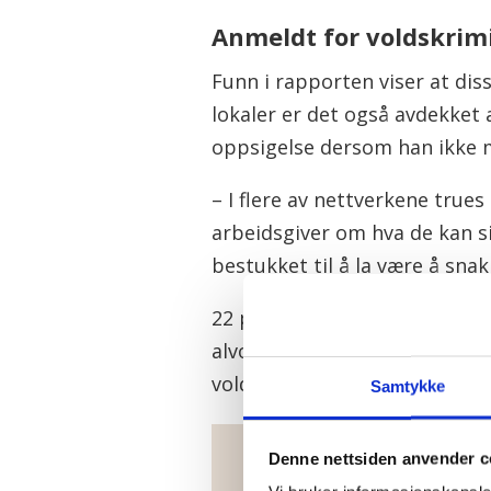
Anmeldt for voldskrimi
Funn i rapporten viser at dis
lokaler er det også avdekket 
oppsigelse dersom han ikke m
– I flere av nettverkene tru
arbeidsgiver om hva de kan si
bestukket til å la være å sna
22 prosent av trusselaktørene 
alvorlig voldskriminalitet. Vo
vold eller fysisk utagering so
Samtykke
Denne nettsiden anvender c
Nasjonalt tverr