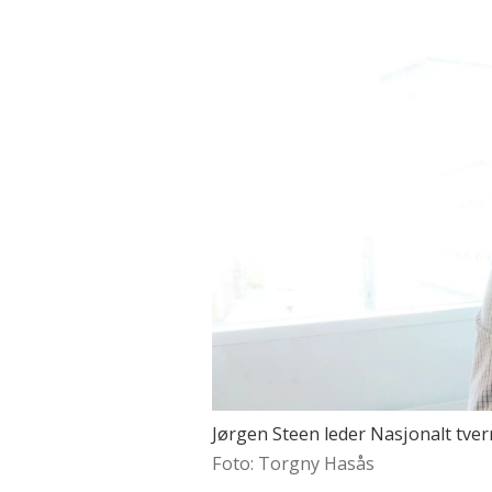
Materialet er også basert 
kontrolletatene, andre re
kommunale oppdragsgivere
Nasjonalt tverretatlig ana
Nasjonalt tverretatlig ana
opprettet som en følge av
arbeidslivskriminalitet so
I tillegg til NTAES er det
over hele landet. Disse s
Skatteetaten, politiet, Ar
de lokale behovene.
Data og opplysninger i rap
Skatteetaten, Nav, Arbeid
Jørgen Steen leder Nasjonalt tver
Registerdata er innhentet 
Foto: Torgny Hasås
straffesaksdata, politiinte