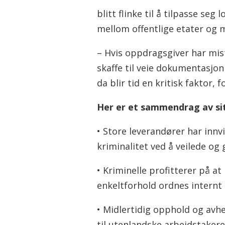
blitt flinke til å tilpasse se
stønadsdata fra Nav og kon
mellom offentlige etater og 
Materialet er også basert 
– Hvis oppdragsgiver har mis
kontrolletatene, andre re
skaffe til veie dokumentasjo
kommunale oppdragsgivere
da blir tid en kritisk faktor, 
Her er et sammendrag av sit
• Store leverandører har innv
kriminalitet ved å veilede og 
• Kriminelle profitterer på at
enkeltforhold ordnes internt 
• Midlertidig opphold og avh
til utenlandske arbeidstaker