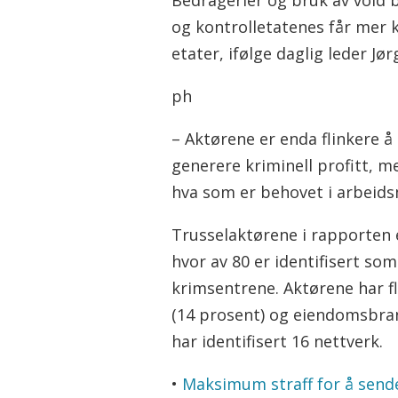
Bedragerier og bruk av vold be
og kontrolletatenes får mer 
etater, ifølge daglig leder Jø
ph
– Aktørene er enda flinkere å 
generere kriminell profitt, m
hva som er behovet i arbeidsm
Trusselaktørene i rapporten e
hvor av 80 er identifisert som
krimsentrene. Aktørene har f
(14 prosent) og eiendomsbran
har identifisert 16 nettverk.
•
Maksimum straff for å sende