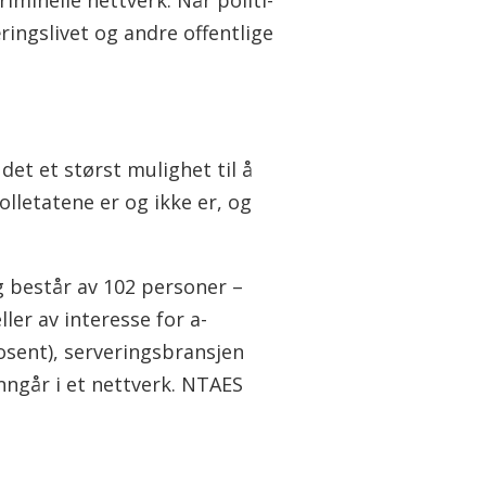
riminelle nettverk. Når politi-
ngslivet og andre offentlige
det et størst mulighet til å
olletatene er og ikke er, og
g består av 102 personer –
ler av interesse for a-
osent), serveringsbransjen
nngår i et nettverk. NTAES