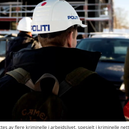
s av flere kriminelle i arbeidslivet, spesielt i kriminelle nett