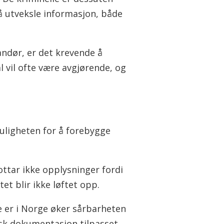
 å utveksle informasjon, både
andør, er det krevende å
 vil ofte være avgjørende, og
Muligheten for å forebygge
mottar ikke opplysninger fordi
t blir ikke løftet opp.
e er i Norge øker sårbarheten
lsk dokumentasjon tilpasset