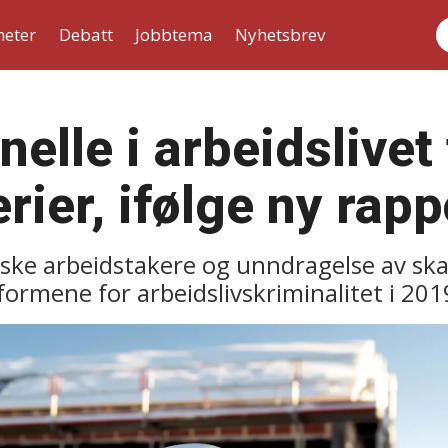
heter
Debatt
Jobbtema
Nyhetsbrev
S
nelle i arbeidslivet 
rier, ifølge ny rapp
ske arbeidstakere og unndragelse av skat
formene for arbeidslivskriminalitet i 201