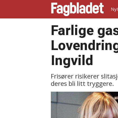
Ny
Farlige ga
Lovendring
Ingvild
Frisører risikerer slit
deres bli litt tryggere.