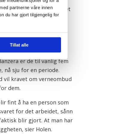
iale mediefunksjoner og for å
 med partnerne våre innen
tvalg (AMU). Nå er dette et
u har gjort tilgjengelig for
Tillat alle
anzera er de til vanlig fem
, nå sju for en periode.
 vil kravet om verneombud
for dem.
lir fint å ha en person som
svaret for det arbeidet, sånn
faktisk blir gjort. At man har
yggheten, sier Holen.