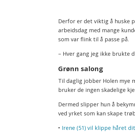
virksomheten, og følge nø
arbeidsmiljøet.
Derfor er det viktig å huske 
Kilde: arbeidstilsynet.no
arbeidsdag med mange kunder, 
som var flink til å passe på.
– Hver gang jeg ikke brukte d
Grønn salong
Til daglig jobber Holen mye m
bruker de ingen skadelige kje
Dermed slipper hun å bekymre
ved yrket som kan skape trøb
•
Irene (51) vil klippe håret di