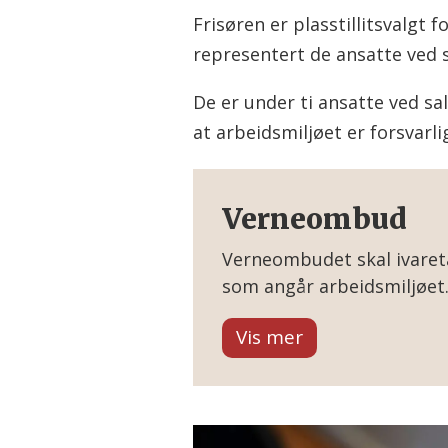
Frisøren er plasstillitsvalgt
representert de ansatte ved s
De er under ti ansatte ved s
at arbeidsmiljøet er forsvarlig
Verneombud
Verneombudet skal ivareta
som angår arbeidsmiljøet.
• Maskiner, tekniske innre
arbeidsprosesser ikke uts
• Verneinnretninger og per
passende antall, at det er 