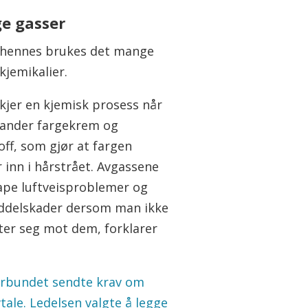
ge gasser
t hennes brukes det mange
kjemikalier.
skjer en kjemisk prosess når
ander fargekrem og
off, som gjør at fargen
 inn i hårstrået. Avgassene
ape luftveisproblemer og
ddelskader dersom man ikke
ter seg mot dem, forklarer
rbundet sendte krav om
vtale. Ledelsen valgte å legge