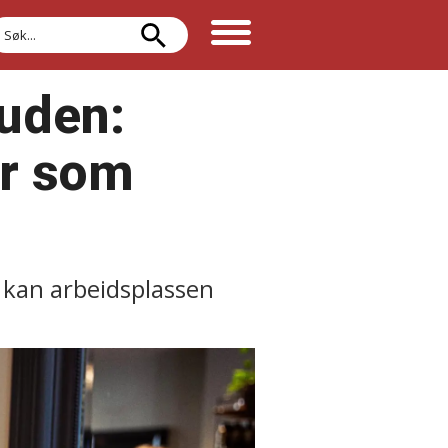
øk
huden:
er som
å kan arbeidsplassen