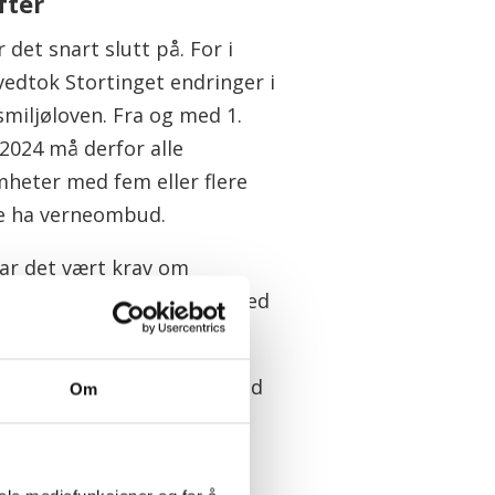
fter
r det snart slutt på. For i
vedtok Stortinget endringer i
smiljøloven. Fra og med 1.
 2024 må derfor alle
mheter med fem eller flere
e ha verneombud.
har det vært krav om
mbud for virksomheter med
r flere ansatte.
g 41.000 virksomheter med
Om
 fem og ni ansatte blir