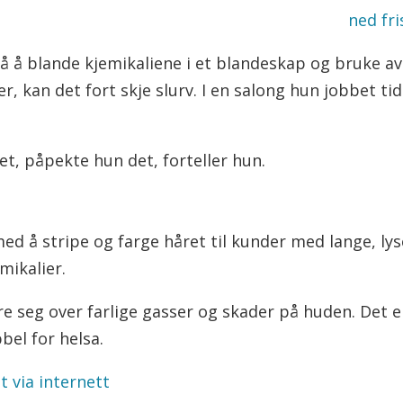
ye med på utviklingen av
ned fr
på å blande kjemikaliene i et blandeskap og bruke av
kan det fort skje slurv. I en salong hun jobbet tid
et, påpekte hun det, forteller hun.
ed å stripe og farge håret til kunder med lange, ly
mikalier.
 seg over farlige gasser og skader på huden. Det er
bel for helsa.
tt via internett