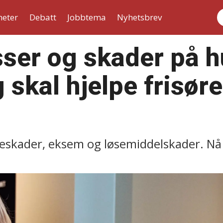
heter
Debatt
Jobbtema
Nyhetsbrev
S
sser og skader på 
 skal hjelpe frisør
asjeskader, eksem og løsemiddelskader. N