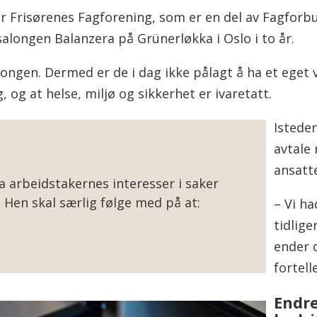
 for Frisørenes Fagforening, som er en del av Fagforb
alongen Balanzera på Grünerløkka i Oslo i to år.
alongen. Dermed er de i dag ikke pålagt å ha et eg
, og at helse, miljø og sikkerhet er ivaretatt.
Isteden
avtale
ansatt
 arbeidstakernes interesser i saker
 Hen skal særlig følge med på at:
– Vi h
tidlige
tninger, kjemiske stoffer og ulike
ender 
etter arbeidstakerne for fare.
fortell
sonlig verneutstyr er til stede i
Endre
lett tilgjengelig og i forsvarlig stand.