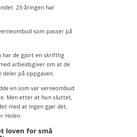
undet. 23-åringen har
et verneombud som passer på
 har de gjort en skriftlig
 med arbeidsgiver om at de
e deler på oppgaven.
adde en som var verneombud
re. Men etter at hun sluttet,
det med at ingen gjør det,
er Holen.
t loven for små