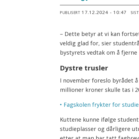
17.12.2024 - 10:47
PUBLISERT
SIS
– Dette betyr at vi kan forts
veldig glad for, sier studen
bystyrets vedtak om å fjerne 
Dystre trusler
I november foreslo byrådet å 
millioner kroner skulle tas i 2
• Fagskolen frykter for studi
Kuttene kunne ifølge student
studieplasser og dårligere ut
etter at man har tatt fagbrev