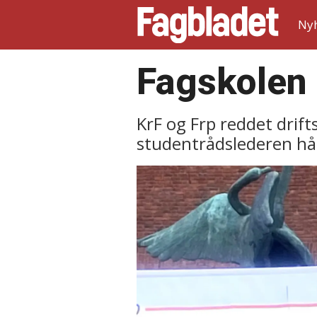
Ny
Fagskolen 
KrF og Frp reddet drifts
studentrådslederen hå