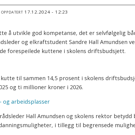
17.12.2024 - 12:23
T OPPDATERT
ette å utvikle god kompetanse, det er selvfølgelig b
trådsleder og elkraftstudent Sandre Hall Amundsen v
de forespeilede kuttene i skolens driftsbudsjett.
kutte til sammen 14,5 prosent i skolens driftsbudsj
025 og ti millioner kroner i 2026.
e- og arbeidsplasser
rådsleder Hall Amundsen og skolens rektor betydd b
danningsmuligheter, i tillegg til begrensede muligh
.