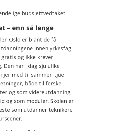
 endelige budsjettvedtaket.
t – enn så lenge
len Oslo er blant de få
utdanningene innen yrkesfag
 gratis og ikke krever
 Den har i dag sju ulike
injer med til sammen tjue
etninger, både til ferske
ter og som videreutdanning,
tid og som moduler. Skolen er
este som utdanner teknikere
turscener.