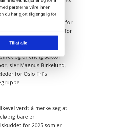
iale mediefunksjoner og for å
 med partnerne våre innen
u har gjort tilgjengelig for
 glade for at det ble flertall for
til Fagskolen. Vi må sørge for
tdanner folk til den
Tillat alle
tansen som både
livet og offentlig sektor
pør, sier Magnus Birkelund,
leder for Oslo FrPs
egruppe.
likevel verdt å merke seg at
eløpig bare er
ilskuddet for 2025 som er