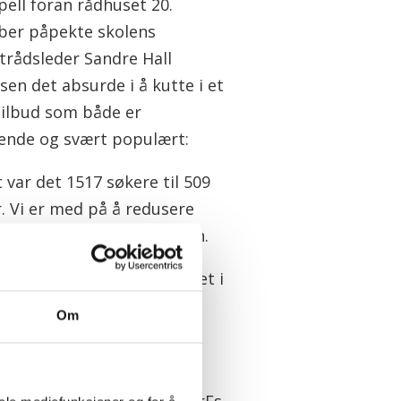
pell foran rådhuset 20.
er påpekte skolens
trådsleder Sandre Hall
en det absurde i å kutte i et
tilbud som både er
ende og svært populært:
t var det 1517 søkere til 509
r. Vi er med på å redusere
agkrisen, sa Hall Amundsen.
n det virke som om bystyret i
Om
eter for å gå videre med
ttet ble reversert, sier KrFs