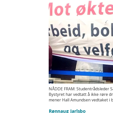
NÅDDE FRAM: Studentrådsleder San
Bystyret har vedtatt å ikke røre dri
mener Hall Amundsen vedtaket i by
Rønnaug Jarlsbo