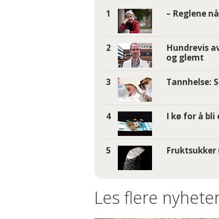
– Reglene nå 
Hundrevis av
og glemt
Tannhelse: S
I kø for å bl
Fruktsukker 
Les flere nyheter