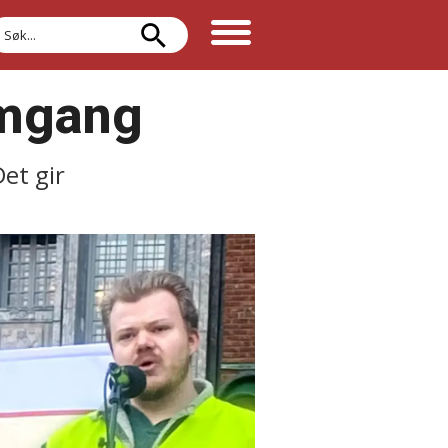
øk
omgang
Det gir