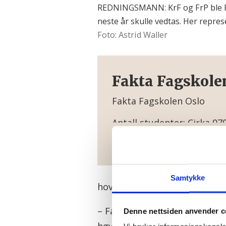
REDNINGSMANN: KrF og FrP ble F
neste år skulle vedtas. Her repre
Foto: Astrid Waller
Fakta Fagskole
Fakta Fagskolen Oslo
Antall studenter: Cirka 97
Antall fast ansatte lærere:
Antall studieretninger: 20
Samtykke
hovedstaden – etter påtrykk f
I tillegg har skolen mange
læresteder og fra aktuelle
– Fagskolen er viktig for hele
Denne nettsiden anvender c
Flere studiene gjennomfør
høyere utdanning for fagarbei