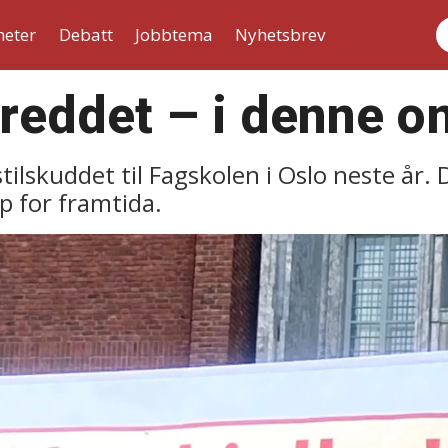
heter
Debatt
Jobbtema
Nyhetsbrev
S
reddet –⁠ i denne 
tilskuddet til Fagskolen i Oslo neste år. 
p for framtida.