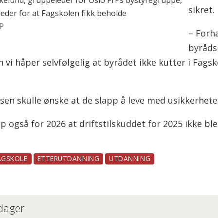
er som ønsker at studentene skal løse
sikret.
der for at Fagskolen fikk beholde
rP
– Forh
byråds
i håper selvfølgelig at byrådet ikke kutter i Fagskol
en skulle ønske at de slapp å leve med usikkerhete
 også for 2026 at driftstilskuddet for 2025 ikke ble 
AGSKOLE
ETTERUTDANNING
UTDANNING
 dager