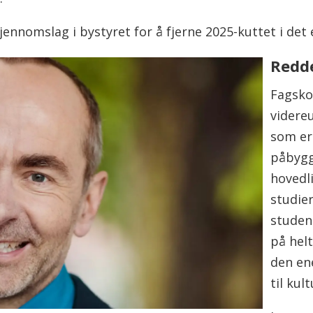
gjennomslag i bystyret for å fjerne 2025-kuttet i det
Redde
Fagsko
videre
som er
påbygg.
hovedl
studier
studen
på hel
den en
til kul