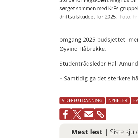
samarbeid med virksomhet
sørget sammen med KrFs gruppele
et reelt problem.
driftstilskuddet for 2025.
Foto: F
Kilde: Fagskolen Oslo
omgang 2025-budsjettet, men v
Øyvind Håbrekke.
Studentrådsleder Hall Amunds
– Samtidig ga det sterkere håp
VIDEREUTDANNING
NYHETER
F
Mest lest
| Siste sju