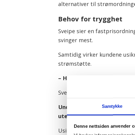
alternativer til strømordning
Behov for trygghet
Sveipe sier en fastprisordni
svinger mest.
Samtidig virker kundene usik
strømstøtte.
– Halvparten svarer enten mi
Sveipe mener svarene reflekte
Undersøkelsen ble for øvri
Samtykke
utenriks- og sikkerhetspolit
Denne nettsiden anvender c
Usikkerheten blant folk er ne