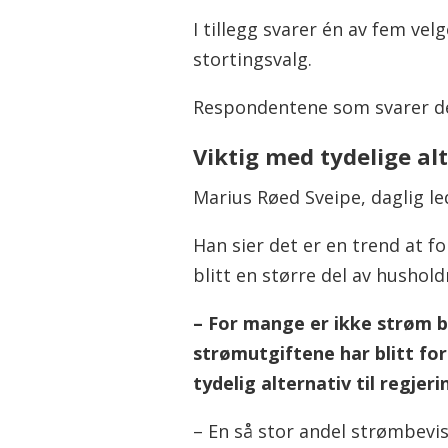
I tillegg svarer én av fem ve
stortingsvalg.
Respondentene som svarer det
Viktig med tydelige al
Marius Røed Sveipe, daglig led
Han sier det er en trend at 
blitt en større del av hushold
– For mange er ikke strøm ba
strømutgiftene har blitt for 
tydelig alternativ til regjer
– En så stor andel strømbevis