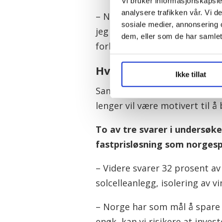
Vi bruker informasjonskapsler
analysere trafikken vår. Vi 
– Nå våkner man nær sagt hve
sosiale medier, annonsering 
jeg vil si at alt som kan gi f
dem, eller som de har samlet
forbrukerne, sier Sveipe.
Hva med enøk?
Ikke tillat
Samtidig som fastprisløsninge
lenger vil være motivert til 
To av tre svarer i undersøke
fastprisløsning som norgesp
– Videre svarer 32 prosent a
solcelleanlegg, isolering av vi
– Norge har som mål å spare 
enøk, kan vi risikere at inves