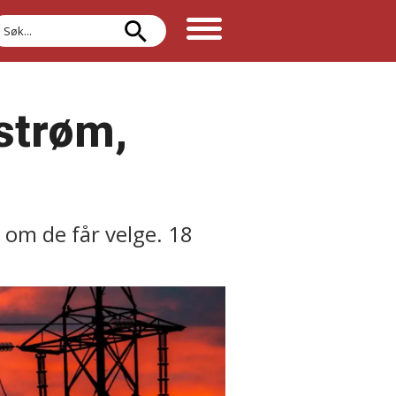
øk
 strøm,
, om de får velge. 18