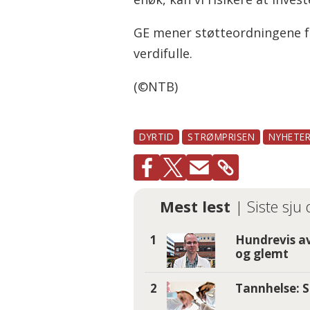
GE mener støtteordningene fr
verdifulle.
(©NTB)
DYRTID
STRØMPRISEN
NYHETE
Mest lest
| Siste sju
Hundrevis av
og glemt
Tannhelse: S