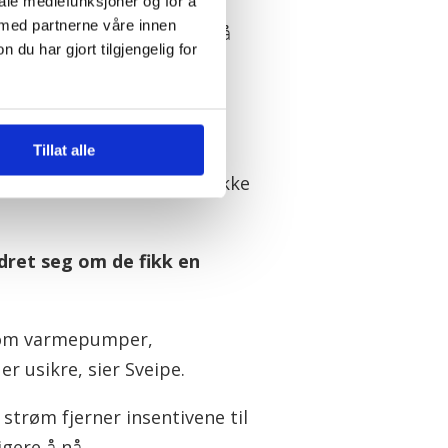
iale mediefunksjoner og for å
 med partnerne våre innen
øre store omveltninger. Så
u har gjort tilgjengelig for
 usikkerhet, det er bra for
Tillat alle
et er en fare for at folk ikke
ndret seg om de fikk en
, som varmepumper,
er usikre, sier Sveipe.
trøm fjerner insentivene til
igere å nå.