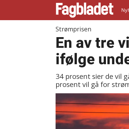
Ny
Strømprisen
En av tre v
ifølge und
34 prosent sier de vil 
prosent vil gå for strøm