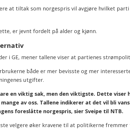
lgere at tiltak som norgespris vil avgjøre hvilket pa
te, er jevnt fordelt på alder og kjønn.
ternativ
er i GE, mener tallene viser at partienes strømpolit
forbrukerne både er mer bevisste og mer interessert
ningenes utgifter.
re en viktig sak, men den viktigste. Dette viser h
mange av oss. Tallene indikerer at det vil bli vans
ingens foreslåtte norgespris, sier Sveipe til NTB.
ste velgere øker kravene til at politikerne fremmer 