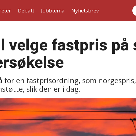
heter
Debatt
Jobbtema
Nyhetsbrev
S
il velge fastpris på
ersøkelse
gå for en fastprisordning, som norgespris
støtte, slik den er i dag.