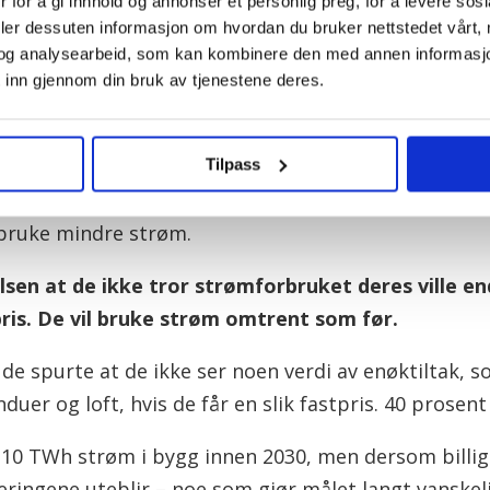
 for å gi innhold og annonser et personlig preg, for å levere sos
deler dessuten informasjon om hvordan du bruker nettstedet vårt,
r morgen til nye utspill, der hvert av dem kan medf
og analysearbeid, som kan kombinere den med annen informasjon d
olk mer trygghet, i den situasjonen vi er i nå med stor
 inn gjennom din bruk av tjenestene deres.
Tilpass
r kan bidra til forutsigbarhet og trygghet, tror GE d
å bruke mindre strøm.
lsen at de ikke tror strømforbruket deres ville e
ris. De vil bruke strøm omtrent som før.
v de spurte at de ikke ser noen verdi av enøktiltak
nduer og loft, hvis de får en slik fastpris. 40 prosent 
10 TWh strøm i bygg innen 2030, men dersom billig s
teringene uteblir – noe som gjør målet langt vanskel