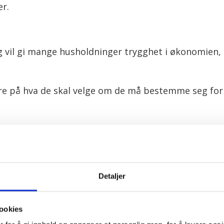
er.
ng vil gi mange husholdninger trygghet i økonomien,
re på hva de skal velge om de må bestemme seg for e
dt på skalaen eller «vet ikke» – begge deler er jo
rer at vi lever i en tid med stor usikkerhet rundt 
g gjennomført før USAs president Donald Trump be
Detaljer
ikken.
ookies
ppe blitt mindre.