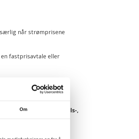
 særlig når strømprisene
n fastprisavtale eller
 et tegn på usikkerhet.
økonomien.
gynte å rokke ved handels-,
Om