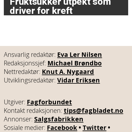
Fruktsukker utpekt som
driver for kreft
Ansvarlig redaktør:
Eva Ler Nilsen
Redaksjonssjef:
Michael Brøndbo
Nettredaktør:
Knut A. Nygaard
Utviklingsredaktør:
Vidar Eriksen
Utgiver:
Fagforbundet
Kontakt redaksjonen:
tips@fagbladet.no
Annonser:
Salgsfabrikken
Sosiale medier:
Facebook
•
Twitter
•