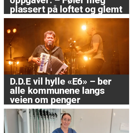
oppgaver: – Føler meg
plassert på loftet og glemt
D.D.E vil hylle «E6» – ber
alle kommunene langs
veien om penger