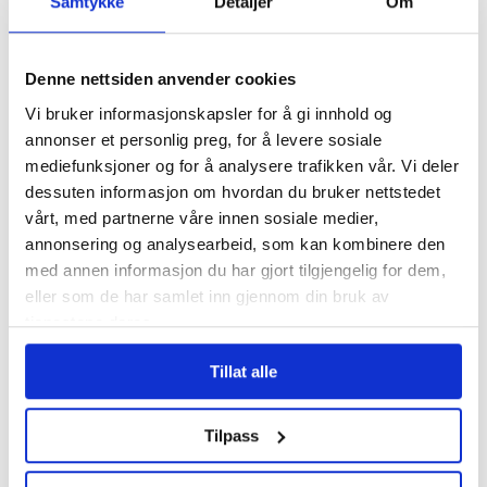
Samtykke
Detaljer
Om
hadde Høyre alltid vært tilhenger av å
kutte det og ta det helt vekk,
uttalte
Denne nettsiden anvender cookies
Torbjørn Røe Isaksen til FriFagbevegelse
i
Vi bruker informasjonskapsler for å gi innhold og
2020.
annonser et personlig preg, for å levere sosiale
mediefunksjoner og for å analysere trafikken vår. Vi deler
– Da det kom inn i programmet i 2013 var
dessuten informasjon om hvordan du bruker nettstedet
vårt, med partnerne våre innen sosiale medier,
det en stor politikkendring i Høyre. Men
annonsering og analysearbeid, som kan kombinere den
det var omdiskutert. Mange var mot det.
med annen informasjon du har gjort tilgjengelig for dem,
eller som de har samlet inn gjennom din bruk av
Samtidig var det viktig fordi det slo fast
tjenestene deres.
at fagforeningsfradraget både er bra og
Tillat alle
fornuftig, sa den daværende statsråden
til FriFagbevegelse.
Tilpass
Formuleringen som den gang ble vedtatt