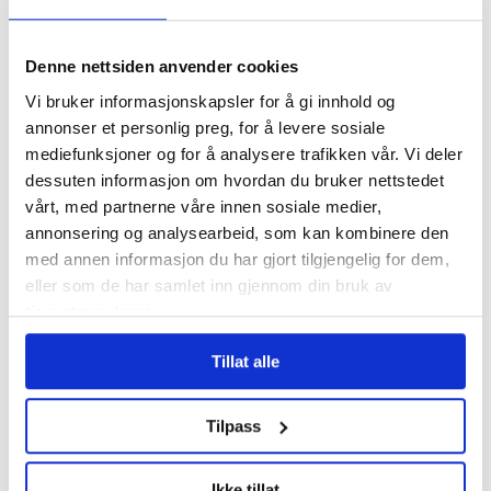
Over 1200 voldshendelser
Denne nettsiden anvender cookies
på jobb varslet til
Arbeidstilsynet
Vi bruker informasjonskapsler for å gi innhold og
annonser et personlig preg, for å levere sosiale
mediefunksjoner og for å analysere trafikken vår. Vi deler
dessuten informasjon om hvordan du bruker nettstedet
vårt, med partnerne våre innen sosiale medier,
annonsering og analysearbeid, som kan kombinere den
med annen informasjon du har gjort tilgjengelig for dem,
eller som de har samlet inn gjennom din bruk av
tjenestene deres.
Tillat alle
Tre av fire nordmenn
mener atomvåpen bør
Tilpass
være forbudt
Ikke tillat