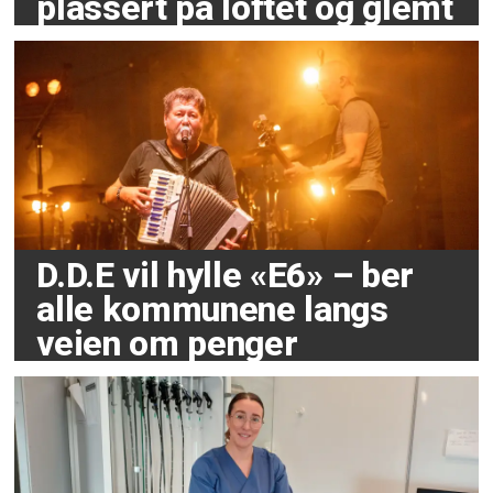
plassert på loftet og glemt
D.D.E vil hylle «E6» – ber
alle kommunene langs
veien om penger