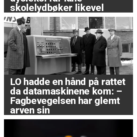
skolelydbøker likevel
LO hadde en hånd på rattet
da datamaskinene kom: –
Fagbevegelsen har glemt
arven sin