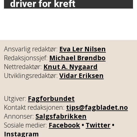
driver for kreft
Ansvarlig redaktør:
Eva Ler Nilsen
Redaksjonssjef:
Michael Brøndbo
Nettredaktør:
Knut A. Nygaard
Utviklingsredaktør:
Vidar Eriksen
Utgiver:
Fagforbundet
Kontakt redaksjonen:
tips@fagbladet.no
Annonser:
Salgsfabrikken
Sosiale medier:
Facebook
•
Twitter
•
Instagram