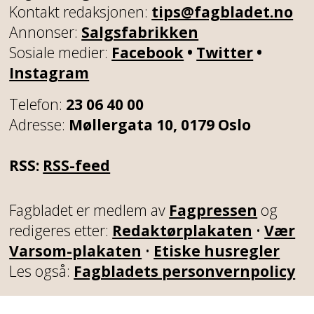
Kontakt redaksjonen:
tips@fagbladet.no
Annonser:
Salgsfabrikken
Sosiale medier:
Facebook
•
Twitter
•
Instagram
Telefon:
23 06 40 00
Adresse:
Møllergata 10, 0179 Oslo
RSS:
RSS-feed
Fagbladet er medlem av
Fagpressen
og
redigeres etter:
Redaktørplakaten
•
Vær
Varsom-plakaten
•
Etiske husregler
Les også:
Fagbladets personvernpolicy