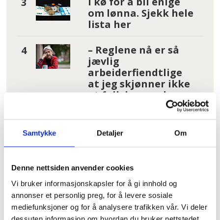
I kø for å bli enige
om lønna. Sjekk hele
lista her
– Reglene nå er så
jævlig
arbeiderfiendtlige
at jeg skjønner ikke
at folk kan svelge
det
Fruktsukker utpekt
Samtykke
Detaljer
Om
som driver for kreft
Denne nettsiden anvender cookies
Les flere nyheter:
Vi bruker informasjonskapsler for å gi innhold og
annonser et personlig preg, for å levere sosiale
mediefunksjoner og for å analysere trafikken vår. Vi deler
dessuten informasjon om hvordan du bruker nettstedet