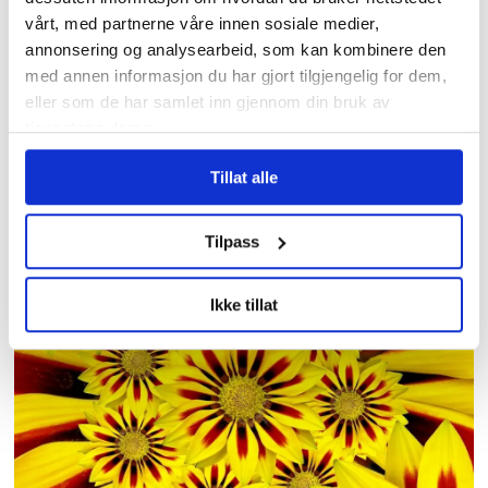
vårt, med partnerne våre innen sosiale medier,
annonsering og analysearbeid, som kan kombinere den
med annen informasjon du har gjort tilgjengelig for dem,
eller som de har samlet inn gjennom din bruk av
tjenestene deres.
3,7 millioner kroner
Tillat alle
samlet inn etter brannen i
Krokstadelva
Tilpass
Ikke tillat