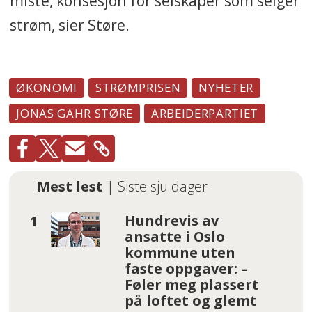
miste, konsesjon for selskaper som selger
strøm, sier Støre.
ØKONOMI
STRØMPRISEN
NYHETER
JONAS GAHR STØRE
ARBEIDERPARTIET
Mest lest
| Siste sju dager
Hundrevis av
ansatte i Oslo
kommune uten
faste oppgaver: –
Føler meg plassert
på loftet og glemt