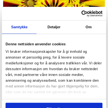
Samtykke
Detaljer
Om
Sommer kommer,
sommer går
Denne nettsiden anvender cookies
Vi bruker informasjonskapsler for å gi innhold og
annonser et personlig preg, for å levere sosiale
mediefunksjoner og for å analysere trafikken vår. Vi deler
dessuten informasjon om hvordan du bruker nettstedet
vårt, med partnerne våre innen sosiale medier,
annonsering og analysearbeid, som kan kombinere den
med annen informasjon du har gjort tilgjengelig for dem,
eller som de har samlet inn gjennom din bruk av
tjenestene deres.
Tidligere forbundsleder