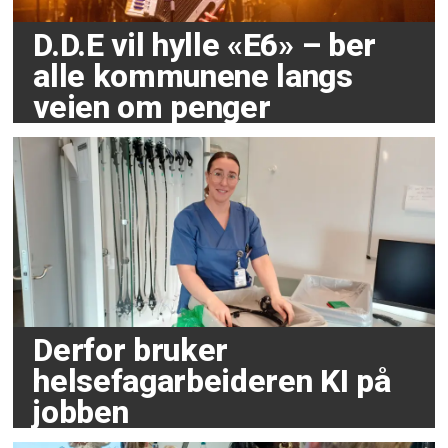
D.D.E vil hylle «E6» – ber
alle kommunene langs
veien om penger
Derfor bruker
helsefagarbeideren KI på
jobben