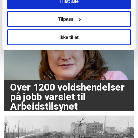
hedret av AUF med eget
Tillat alle
Utøya-rom
Tilpass
Ikke tillat
Over 1200 voldshendelser
på jobb varslet til
Arbeidstilsynet