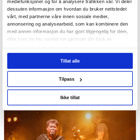
mediefunksjoner og for å analysere trafikken vår. Vi deler
dessuten informasjon om hvordan du bruker nettstedet
vårt, med partnerne våre innen sosiale medier,
annonsering og analysearbeid, som kan kombinere den
med annen informasjon du har gjort tilgjengelig for dem,
eller som de har samlet inn gjennom din bruk av
tjenestene deres.
Tillat alle
Hundrevis av ansatte i
Oslo kommune uten faste
Tilpass
oppgaver: – Føler meg
plassert på loftet og glemt
Ikke tillat