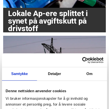
Lokale Ap-ere splittet i
synet på avgiftskutt på
drivstoff
Samtykke
Detaljer
Om
Forsker ber politikerne
Denne nettsiden anvender cookies
utvide norgespris til
Vi bruker informasjonskapsler for å gi innhold og
kommuner
annonser et personlig preg, for å levere sosiale