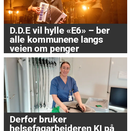
D.D.E vil hylle «E6» – ber
alle kommunene langs
veien om penger
Derfor bruker
helsefagarbeideren KI på