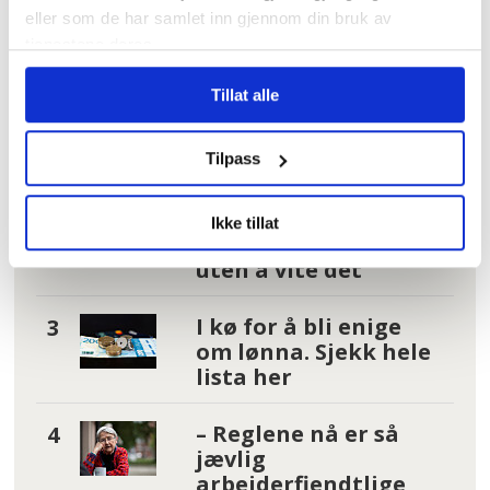
Hundrevis av
eller som de har samlet inn gjennom din bruk av
ansatte i Oslo
tjenestene deres.
kommune uten
faste oppgaver: –
Tillat alle
Føler meg plassert
på loftet og glemt
Tilpass
Tannhelse: Se om du
har krav på gratis
Ikke tillat
tannbehandling
uten å vite det
I kø for å bli enige
om lønna. Sjekk hele
lista her
– Reglene nå er så
jævlig
arbeiderfiendtlige