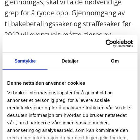
gjennomgås, skal vi ta de nødvendige
grep for å rydde opp. Gjennomgang av
tilbakebetalingssaker og straffesaker før
2012 vil eventuelt måtte gjøres av
Riksadvokaten og Nav. Da vil vi også ta
stilling til en eventuell utvidelse av
Samtykke
Detaljer
Om
rettshjelpsordningen, skriver Hauglie.
Denne nettsiden anvender cookies
Vi bruker informasjonskapsler for å gi innhold og
NAV
NYHETER
NAV-SKANDALEN
annonser et personlig preg, for å levere sosiale
mediefunksjoner og for å analysere trafikken vår. Vi deler
dessuten informasjon om hvordan du bruker nettstedet
vårt, med partnerne våre innen sosiale medier,
Mest lest
| Siste sju dager
annonsering og analysearbeid, som kan kombinere den
med annen informasjon du har gjort tilgjengelig for dem,