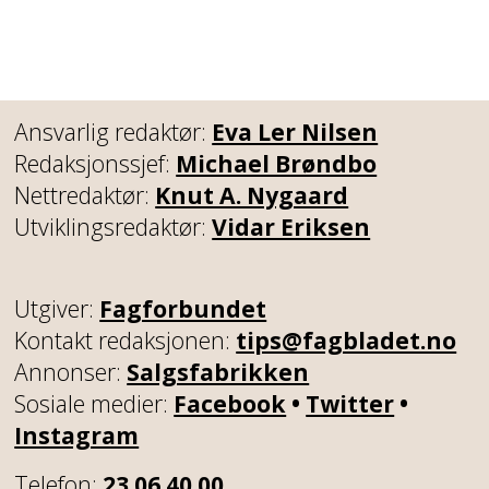
Ansvarlig redaktør:
Eva Ler Nilsen
Redaksjonssjef:
Michael Brøndbo
Nettredaktør:
Knut A. Nygaard
Utviklingsredaktør:
Vidar Eriksen
Utgiver:
Fagforbundet
Kontakt redaksjonen:
tips@fagbladet.no
Annonser:
Salgsfabrikken
Sosiale medier:
Facebook
•
Twitter
•
Instagram
Telefon:
23 06 40 00