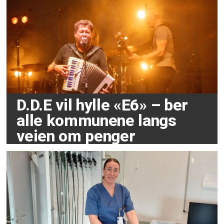
D.D.E vil hylle «E6» – ber
alle kommunene langs
veien om penger