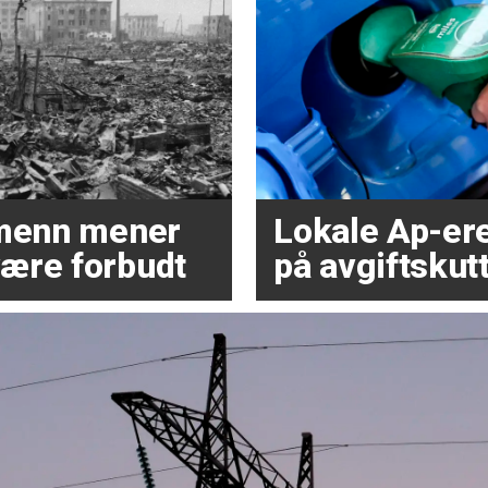
dmenn mener
Lokale Ap-ere 
ære forbudt
på avgiftskutt