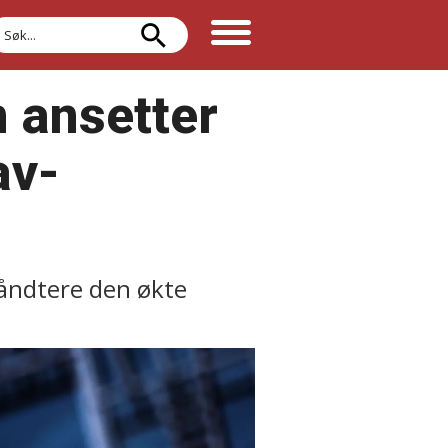
øk
 ansetter
av-
håndtere den økte