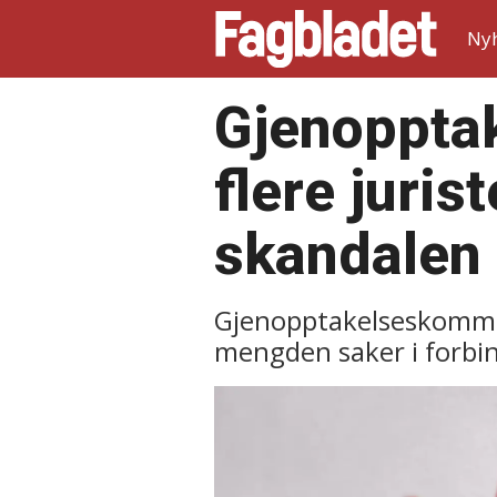
Ny
Gjenoppta
flere juris
skandalen
Gjenopptakelseskommisj
mengden saker i forbi