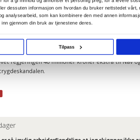
 for å gi innhold og annonser et personlig preg, for å levere sos
deler dessuten informasjon om hvordan du bruker nettstedet vårt,
yser til NTB at de foreløpig ikke har bedt om mer 
og analysearbeid, som kan kombinere den med annen informasjon d
 inn gjennom din bruk av tjenestene deres.
 kan komme til å håndtere erstatningskrav i forbind
 økte bevilgninger.
Tilpass
et regjeringen 40 millioner kroner ekstra til Nav og 
trygdeskandalen.
 dager