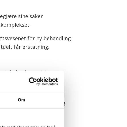
begjære sine saker
v-komplekset.
ttsvesenet for ny behandling.
tuelt får erstatning.
nopptakelseskommisjonen,
 dersom de trengte mer
Om
ndlet på en god og forsvarlig