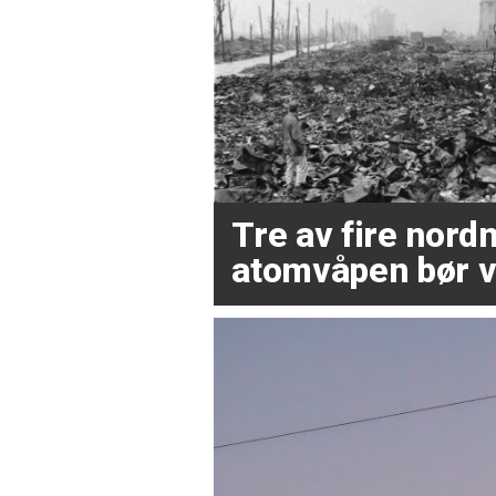
Tre av fire nor
atomvåpen bør v