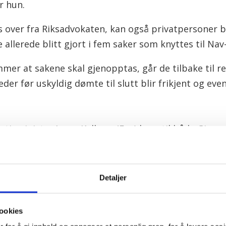
r hun.
es over fra Riksadvokaten, kan også privatpersoner 
e allerede blitt gjort i fem saker som knyttes til Na
 at sakene skal gjenopptas, går de tilbake til re
er før uskyldig dømte til slutt blir frikjent og even
ustisminister Jøran Kallmyr (Frp) brev til både Gje
tatens sivilrettsforvaltning og ba dem gi beskjed
-saken.
Detaljer
får nødvendig prioritet i alle ledd, og at de blir beha
n, skrev han.
ookies