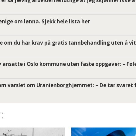
er så jævlig arbeiderfiendtlige at jeg skjønner ikke a
i enige om lønna. Sjekk hele lista her
e om du har krav på gratis tannbehandling uten å vit
 ansatte i Oslo kommune uten faste oppgaver: – Føle
m varslet om Uranienborghjemmet: – De tar svaret f
: