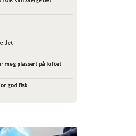
t folk kan svelge det
e det
r meg plassert på loftet
or god fisk