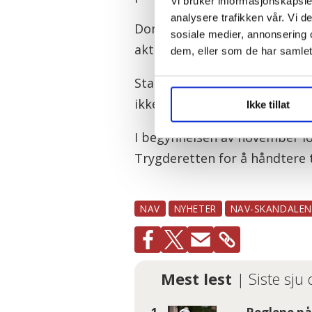
Vi bruker informasjonskapsler
analysere trafikken vår. Vi 
Domstoladministrasjonen oppl
sosiale medier, annonsering 
aktuelt senere.
dem, eller som de har samlet
Statens sivilrettsforvaltning
ikke kjent om også de trenger
Ikke tillat
I begynnelsen av november lov
Trygderetten for å håndtere 
NAV
NYHETER
NAV-SKANDALEN
Mest lest
| Siste sju