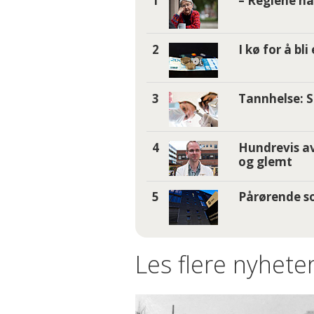
– Reglene nå 
I kø for å bl
Tannhelse: S
Hundrevis av
og glemt
Pårørende so
Les flere nyheter