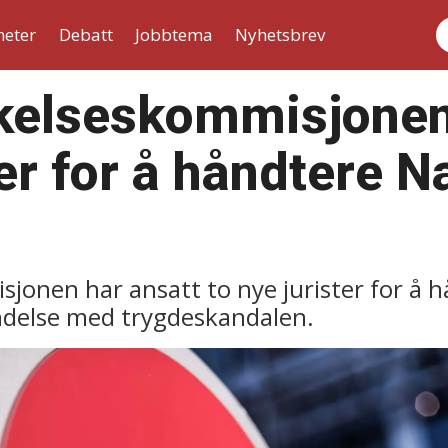
heter
Debatt
Jobbtema
Nyhetsbrev
S
kelseskommisjonen
ter for å håndtere N
onen har ansatt to nye jurister for å 
ndelse med trygdeskandalen.