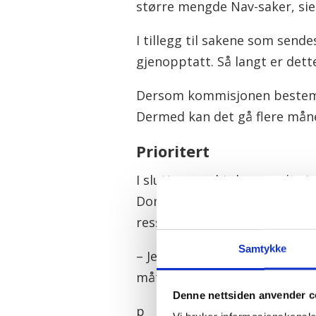
større mengde Nav-saker, sie
I tillegg til sakene som send
gjenopptatt. Så langt er dett
Dersom kommisjonen bestemmer
Dermed kan det gå flere måned
Prioritert
I slutten av oktober sendte j
Domstoladministrasjonen og S
ressurser for å håndtere Nav
Samtykke
– Jeg har tillit til at sakene 
måte i den videre oppfølginge
Denne nettsiden anvender c
p