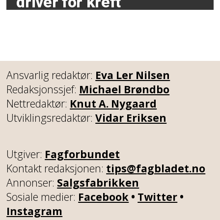
driver for kreft
Ansvarlig redaktør:
Eva Ler Nilsen
Redaksjonssjef:
Michael Brøndbo
Nettredaktør:
Knut A. Nygaard
Utviklingsredaktør:
Vidar Eriksen
Utgiver:
Fagforbundet
Kontakt redaksjonen:
tips@fagbladet.no
Annonser:
Salgsfabrikken
Sosiale medier:
Facebook
•
Twitter
•
Instagram