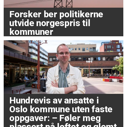
Forsker ber politikerne
utvide norgespris til
kommuner
Hundrevis av ansatte i
Oslo kommune uten faste
oppgaver: – Føler meg
plassert på loftet og glemt