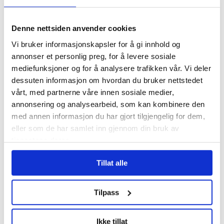
Mest lest
| Siste sju dager
Denne nettsiden anvender cookies
Hundrevis av
ansatte i Oslo
Vi bruker informasjonskapsler for å gi innhold og
kommune uten
annonser et personlig preg, for å levere sosiale
faste oppgaver: –
mediefunksjoner og for å analysere trafikken vår. Vi deler
Føler meg plassert
dessuten informasjon om hvordan du bruker nettstedet
på loftet og glemt
vårt, med partnerne våre innen sosiale medier,
annonsering og analysearbeid, som kan kombinere den
Tannhelse: Se om du
med annen informasjon du har gjort tilgjengelig for dem,
har krav på gratis
eller som de har samlet inn gjennom din bruk av
tannbehandling
tjenestene deres.
uten å vite det
Tillat alle
I kø for å bli enige
om lønna. Sjekk hele
Tilpass
lista her
Ikke tillat