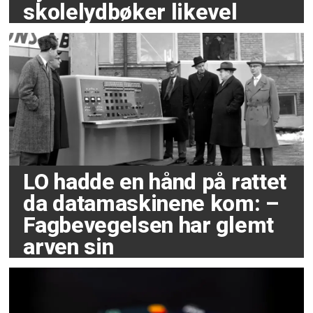
skolelydbøker likevel
LO hadde en hånd på rattet
da datamaskinene kom: –
Fagbevegelsen har glemt
arven sin