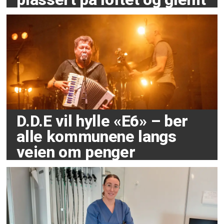
D.D.E vil hylle «E6» – ber
alle kommunene langs
veien om penger