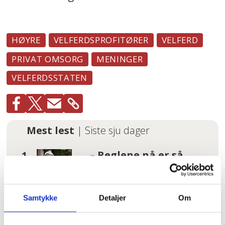
HØYRE
VELFERDSPROFITØRER
VELFERD
PRIVAT OMSORG
MENINGER
VELFERDSSTATEN
Mest lest
| Siste sju dager
– Reglene nå er så
jævlig
arbeiderfiendtlige
at jeg skjønner ikke
Samtykke
Detaljer
Om
at folk kan svelge
det