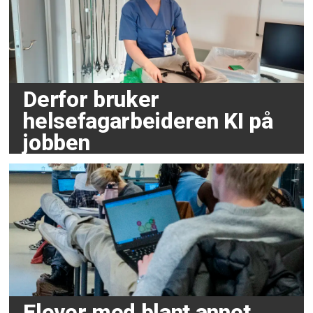
Derfor bruker
helsefagarbeideren KI på
jobben
Elever med blant annet