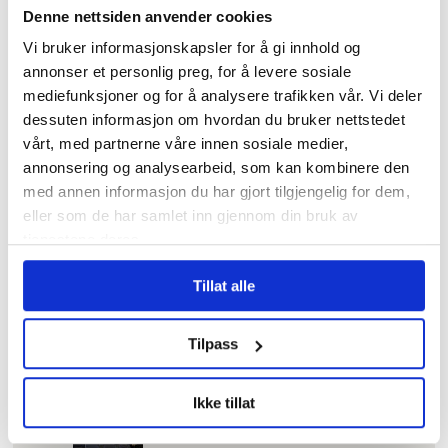
Denne nettsiden anvender cookies
I kø for å bli enige
om lønna. Sjekk hele
Vi bruker informasjonskapsler for å gi innhold og
lista her
annonser et personlig preg, for å levere sosiale
mediefunksjoner og for å analysere trafikken vår. Vi deler
dessuten informasjon om hvordan du bruker nettstedet
Tannhelse: Se om du
har krav på gratis
vårt, med partnerne våre innen sosiale medier,
tannbehandling
annonsering og analysearbeid, som kan kombinere den
uten å vite det
med annen informasjon du har gjort tilgjengelig for dem,
eller som de har samlet inn gjennom din bruk av
tjenestene deres.
Hundrevis av
ansatte i Oslo
Tillat alle
kommune uten
faste oppgaver: –
Føler meg plassert
Tilpass
på loftet og glemt
Ikke tillat
Pårørende som
varslet om