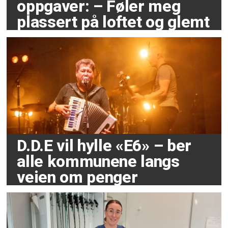
oppgaver: – Føler meg
plassert på loftet og glemt
D.D.E vil hylle «E6» – ber
alle kommunene langs
veien om penger