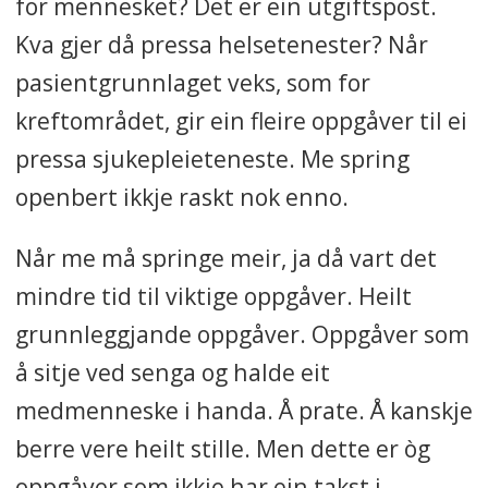
for mennesket? Det er ein utgiftspost.
Kva gjer då pressa helsetenester? Når
pasientgrunnlaget veks, som for
kreftområdet, gir ein fleire oppgåver til ei
pressa sjukepleieteneste. Me spring
openbert ikkje raskt nok enno.
Når me må springe meir, ja då vart det
mindre tid til viktige oppgåver. Heilt
grunnleggjande oppgåver. Oppgåver som
å sitje ved senga og halde eit
medmenneske i handa. Å prate. Å kanskje
berre vere heilt stille. Men dette er òg
oppgåver som ikkje har ein takst i