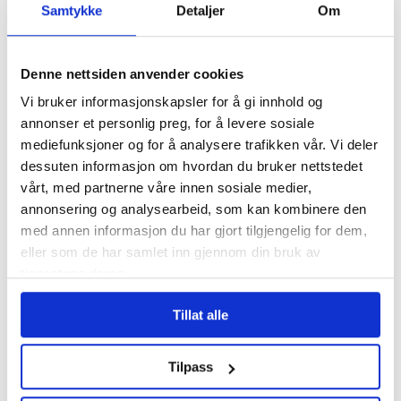
Samtykke
Detaljer
Om
Denne nettsiden anvender cookies
Vi bruker informasjonskapsler for å gi innhold og
annonser et personlig preg, for å levere sosiale
mediefunksjoner og for å analysere trafikken vår. Vi deler
dessuten informasjon om hvordan du bruker nettstedet
vårt, med partnerne våre innen sosiale medier,
Tidligere forbundsleder
annonsering og analysearbeid, som kan kombinere den
hedret av AUF med eget
med annen informasjon du har gjort tilgjengelig for dem,
Utøya-rom
eller som de har samlet inn gjennom din bruk av
tjenestene deres.
Tillat alle
Tilpass