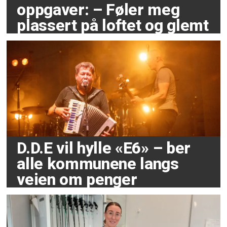
oppgaver: – Føler meg
plassert på loftet og glemt
D.D.E vil hylle «E6» – ber
alle kommunene langs
veien om penger