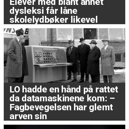
Elever med blant annet
dysleksi får låne
skolelydbøker likevel
LO hadde en hånd på rattet
da datamaskinene kom: –
Fagbevegelsen har glemt
arven sin