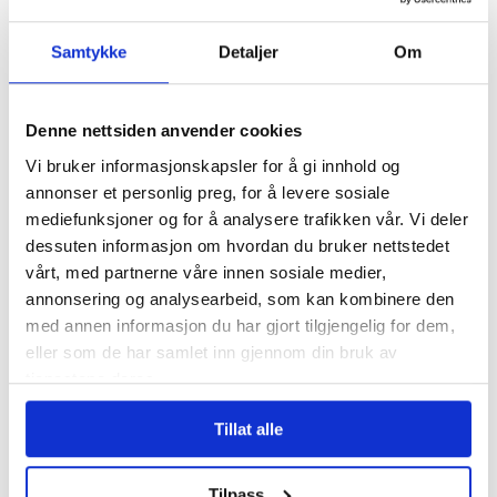
tannbehandling
uten å vite det
Samtykke
Detaljer
Om
Pårørende som
varslet om
Denne nettsiden anvender cookies
Uranienborghjemmet:
Vi bruker informasjonskapsler for å gi innhold og
– De tar svaret for god
annonser et personlig preg, for å levere sosiale
fisk
mediefunksjoner og for å analysere trafikken vår. Vi deler
dessuten informasjon om hvordan du bruker nettstedet
Fruktsukker utpekt
vårt, med partnerne våre innen sosiale medier,
som driver for kreft
annonsering og analysearbeid, som kan kombinere den
med annen informasjon du har gjort tilgjengelig for dem,
eller som de har samlet inn gjennom din bruk av
Les flere nyheter:
tjenestene deres.
Tillat alle
Tilpass