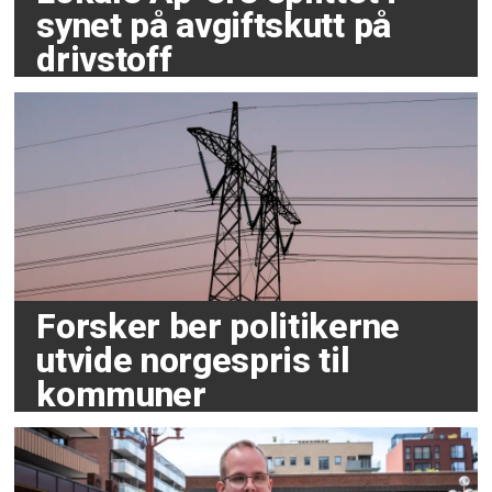
synet på avgiftskutt på
drivstoff
Forsker ber politikerne
utvide norgespris til
kommuner