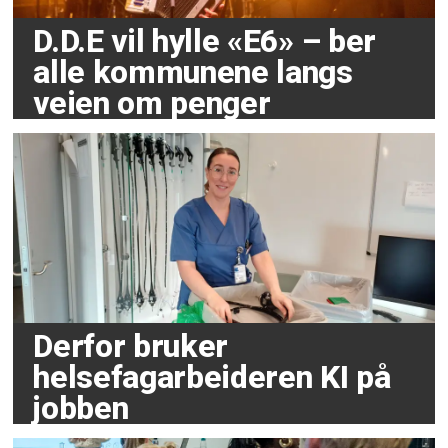
D.D.E vil hylle «E6» – ber
alle kommunene langs
veien om penger
Derfor bruker
helsefagarbeideren KI på
jobben