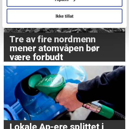
Ikke tillat
Tre av fire nordmenn
mener atomvåpen bør
være forbudt
Lokale Ap-ere splittet i