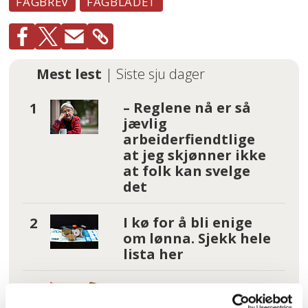
FAGBREV
FAGBLADET
Mest lest
| Siste sju dager
– Reglene nå er så
jævlig
arbeiderfiendtlige
at jeg skjønner ikke
at folk kan svelge
det
I kø for å bli enige
om lønna. Sjekk hele
lista her
Tannhelse: Se om du
har krav på gratis