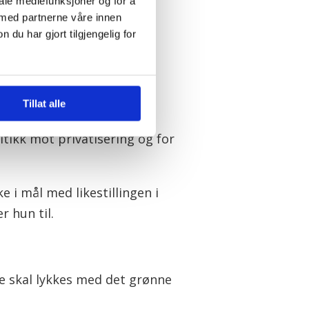
iale mediefunksjoner og for å
 med partnerne våre innen
u har gjort tilgjengelig for
å årets kongress:
og vil dermed prege
Tillat alle
, der vi til fulle har sett
itikk mot privatisering og for
e i mål med likestillingen i
r hun til.
 skal lykkes med det grønne