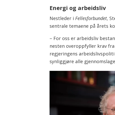
Energi og arbeidsliv
Nestleder i
Fellesforbundet
, S
sentrale temaene på årets ko
– For oss er arbeidsliv bestan
nesten overoppfyller krav fr
regjeringens arbeidslivspoli
synliggjøre alle gjennomslage