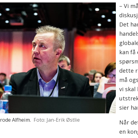
– Vi m
diskusj
Det ha
handel
globale
kan få
spørsmå
dette 
må også
vi skal
utstre
sier ha
Frode Alfheim.
Foto: Jan-Erik Østlie
Når de
en kon