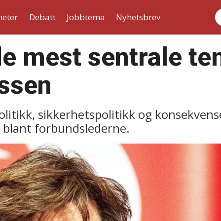
heter
Debatt
Jobbtema
Nyhetsbrev
S
 de mest sentrale t
ssen
olitikk, sikkerhetspolitikk og konsekven
 blant forbundslederne.