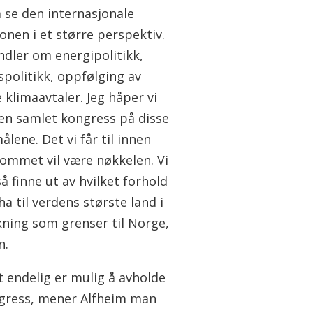
å se den internasjonale
onen i et større perspektiv.
ndler om energipolitikk,
spolitikk, oppfølging av
 klimaavtaler. Jeg håper vi
 en samlet kongress på disse
lene. Det vi får til innen
rommet vil være nøkkelen. Vi
 finne ut av hvilket forhold
 ha til verdens største land i
kning som grenser til Norge,
n.
t endelig er mulig å avholde
gress, mener Alfheim man