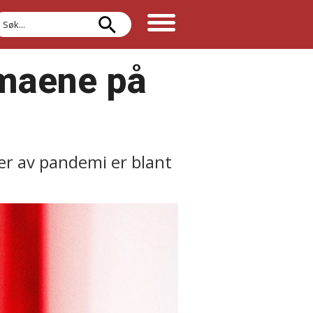
øk
emaene på
ser av pandemi er blant