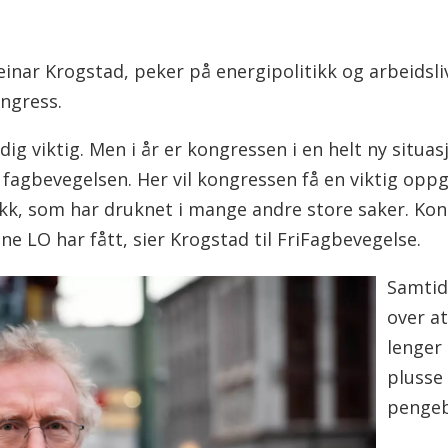
teinar Krogstad, peker på energipolitikk og arbeidsl
ngress.
dig viktig. Men i år er kongressen i en helt ny situas
a fagbevegelsen. Her vil kongressen få en viktig op
tikk, som har druknet i mange andre store saker. Ko
ne LO har fått, sier Krogstad til FriFagbevegelse.
Samtidi
over at
lenger
plusse
pengeb