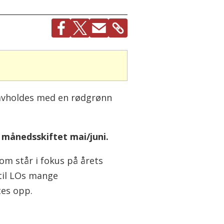
n avholdes med en rødgrønn
 månedsskiftet mai/juni.
om står i fokus på årets
til LOs mange
tes opp.