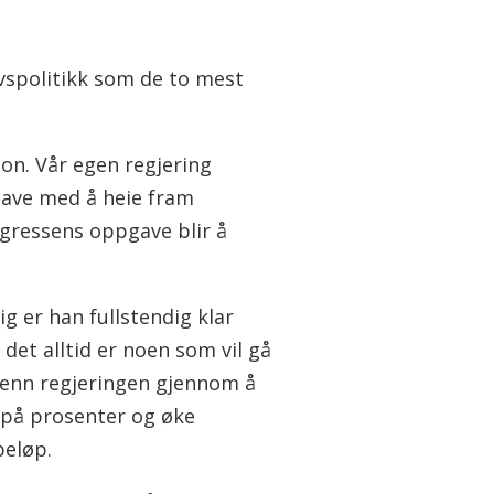
ivspolitikk som de to mest
jon. Vår egen regjering
pgave med å heie fram
ngressens oppgave blir å
g er han fullstendig klar
 det alltid er noen som vil gå
 enn regjeringen gjennom å
 på prosenter og øke
eløp.