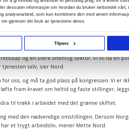
nsasjonspolitikk.
 for å gi innhold og annonser et personlig preg, for å levere sos
deler dessuten informasjon om hvordan du bruker nettstedet vårt,
redskap
og analysearbeid, som kan kombinere den med annen informasjon d
 inn gjennom din bruk av tjenestene deres.
Fagforbundet,
mener dette blir de viktigste sakene p
n større plass i forslaget til LOs handlingsprogram, 
Tilpass
r. Det er også helt naturlig etter flere år med pandemi
edskap og en sterk offentlig sektor. Vi vil ha en pol
 tjenesten selv, sier Nord.
ma for oss, og må ta god plass på kongressen. Vi er ikk
å løfte fram kravet om heltid og faste stillinger, legge
ra til trøkk i arbeidet med det grønne skiftet.
ang med den nødvendige omstillingen. Dersom Norge
vi har et trygt arbeidsliv, mener Mette Nord.