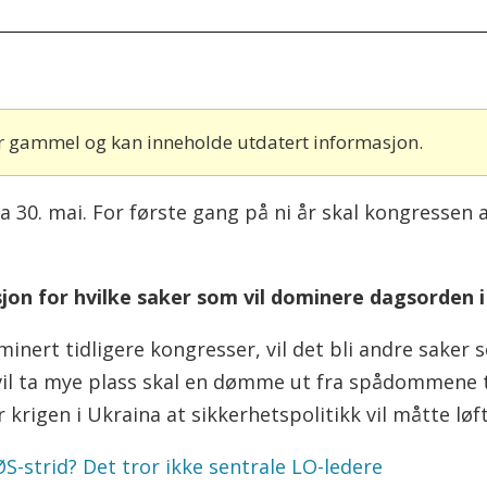
 år gammel og kan inneholde utdatert informasjon.
ra 30. mai. For første gang på ni år skal kongresse
sjon for hvilke saker som vil dominere dagsorden i
ert tidligere kongresser, vil det bli andre saker s
vil ta mye plass skal en dømme ut fra spådommene 
 krigen i Ukraina at sikkerhetspolitikk vil måtte løf
-strid? Det tror ik
ke sentrale LO-ledere