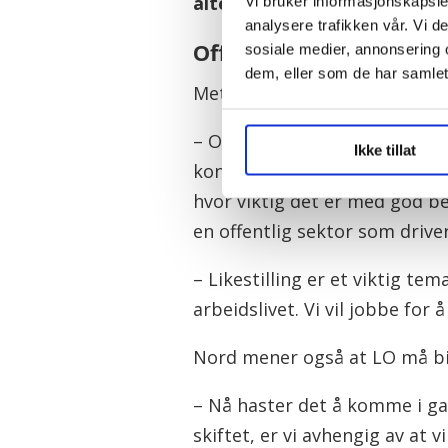
alternativ for dagens kompe
Vi bruker informasjonskapsler
analysere trafikken vår. Vi 
Offentlig sektor og be
sosiale medier, annonsering 
dem, eller som de har samlet
Mette Nord, forbundsleder i
– Offentlig sektor har fått e
Ikke tillat
kongressen. Det er vi glade fo
hvor viktig det er med god ber
en offentlig sektor som driver
– Likestilling er et viktig te
arbeidslivet. Vi vil jobbe for 
Nord mener også at LO må bid
– Nå haster det å komme i g
skiftet, er vi avhengig av at 