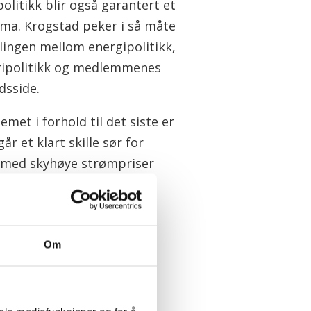
olitikk blir også garantert et
ema. Krogstad peker i så måte
lingen mellom energipolitikk,
ripolitikk og medlemmenes
dsside.
emet i forhold til det siste er
går et klart skille sør for
 med skyhøye strømpriser
 Norge, men at det da kan
 i hele landet, noe også LO
Om
net prispolitikk som